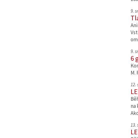
9. 
Tl
Ani
Vst
om
9. 
6 
Kom
M. 
12.
LE
Běh
na 
Ak
13.
LE