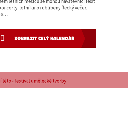
em letních měsíců se mohou návštěvníci těšit
koncerty, letní kino i oblíbený Řecký večer.
ce…
ZOBRAZIT CELÝ KALENDÁŘ