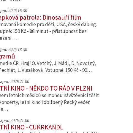
srpna 2026 16:30
apková patrola: Dinosauří film
movaná komedie pro děti, USA, český dabing.
upné: 150 Kč • 88 minut • přístupnost bez
ezení …
srpna 2026 18:30
gramů
edie ČR. Hrají O. Vetchý, J. Mádl, D. Novotný,
Pechlát, L. Vlasáková. Vstupné: 150 Kč • 90…
 srpna 2026 21:00
TNÍ KINO - NĚKDO TO RÁD V PLZNI
em letních měsíců se mohou návštěvníci těšit
koncerty, letní kino i oblíbený Řecký večer.
ce…
 srpna 2026 21:00
TNÍ KINO - CUKRKANDL