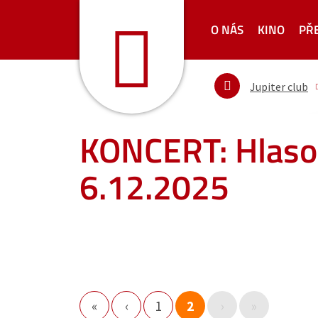
O NÁS
KINO
PŘ
Jupiter club
KONCERT: Hlasop
6.12.2025
«
‹
1
2
›
»