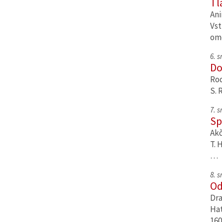
Tl
Ani
Vst
om
6. 
Do
Rod
S. 
7. 
Sp
Akč
T. 
…
8. 
Od
Dra
Hat
160