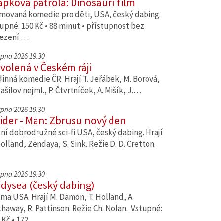
apková patrola: Dinosauří film
movaná komedie pro děti, USA, český dabing.
upné: 150 Kč • 88 minut • přístupnost bez
ezení …
srpna 2026 19:30
volená v Českém ráji
inná komedie ČR. Hrají T. Jeřábek, M. Borová,
Rašilov nejml., P. Čtvrtníček, A. Mišík, J.…
srpna 2026 19:30
ider - Man: Zbrusu nový den
ní dobrodružné sci-fi USA, český dabing. Hrají
Holland, Zendaya, S. Sink. Režie D. D. Cretton.
srpna 2026 19:30
dysea (český dabing)
ma USA. Hrají M. Damon, T. Holland, A.
haway, R. Pattinson. Režie Ch. Nolan. Vstupné:
 Kč • 172…