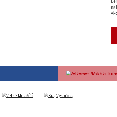
Běh
na 
Ak