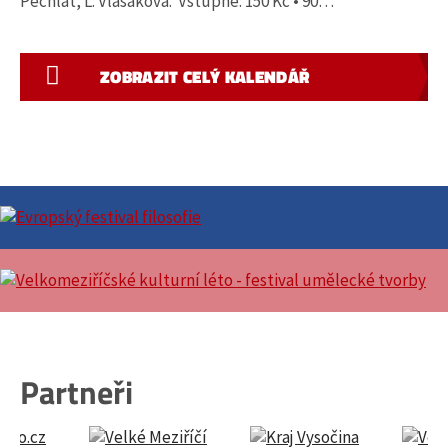
Pechlát, L. Vlasáková. Vstupné: 150 Kč • 90…
ZOBRAZIT CELÝ KALENDÁŘ
Partneři