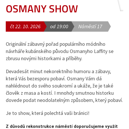
OSMANY SHOW
čt 22. 10. 2026
od 19:00
Náměstí 17
Originální zábavný pořad populárního módního
návrháře kubánského původu Osmanyho Laffity se
zbrusu novými historkami a příběhy.
Devadesát minut nekorektního humoru a zábavy,
která Vás bezesporu pobaví. Osmany Vám dá
nahlédnout do svého soukromí a ukáže, že je také
člověk z masa a kostí. I mnohdy smutnou historku
dovede podat neodolatelným způsobem, který pobaví.
Je to show, která polechtá vaši bránici!
Z důvodů rekonstrukce náměstí doporučujeme využít