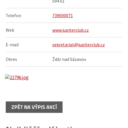
594 01
Telefon
739000071
Web
www.jupiterclub.cz
E-mail
sekretariat@jupiterclub.cz
Okres
Ždár nad Sázavou
ZPĚT NA VÝPIS AKCÍ