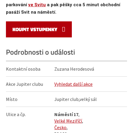
parkování
ve Svitu
a pak pěšky cca 5 minut obchodní
pasáží Svit na náměstí.
KOUPIT VSTUPENKY
Podrobnosti o události
Kontaktní osoba
Zuzana Herodesová
Akce Jupiter clubu
Vyhledat další akce
Místo
Jupiter club,velký sál
Ulice a čp.
Náměstí 17
,
Velké Meziříčí
,
Česko
,