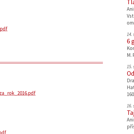
Tl
Ani
Vst
om
pdf
14.
6 
Kom
M. 
15.
Od
Dra
Hat
za_rok_2016.pdf
160
16.
Ta
Ani
pří
pdf