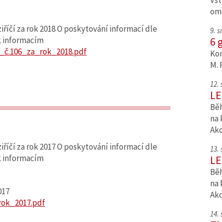
Vst
om
iříčí za rok 2018 O poskytování informací dle
9. 
6 
k informacím
č.106_za_rok_2018.pdf
Kom
M. 
12.
LE
Běh
na 
Ak
iříčí za rok 2017 O poskytování informací dle
13.
k informacím
LE
Běh
na 
017
Ak
rok_2017.pdf
14.