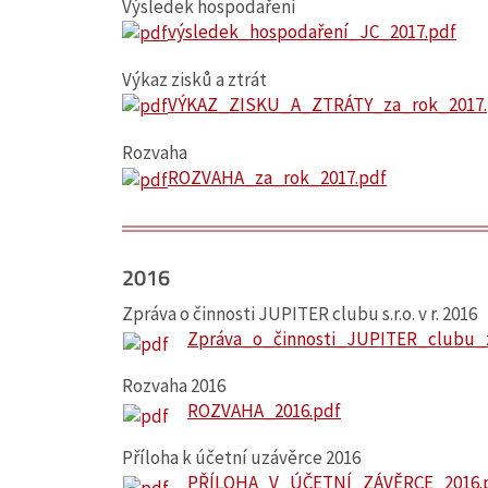
Výsledek hospodaření
výsledek_hospodaření_JC_2017.pdf
Výkaz zisků a ztrát
VÝKAZ_ZISKU_A_ZTRÁTY_za_rok_2017.
Rozvaha
ROZVAHA_za_rok_2017.pdf
2016
Zpráva o činnosti JUPITER clubu s.r.o. v r. 2016
Zpráva_o_činnosti_JUPITER_clubu_
Rozvaha 2016
ROZVAHA_2016.pdf
Příloha k účetní uzávěrce 2016
PŘÍLOHA_V_ÚČETNÍ_ZÁVĚRCE_2016.