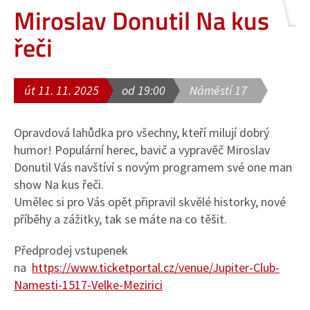
Miroslav Donutil Na kus
řeči
út 11. 11. 2025
od 19:00
Náměstí 17
Opravdová lahůdka pro všechny, kteří milují dobrý
humor! Populární herec, bavič a vypravěč Miroslav
Donutil Vás navštíví s novým programem své one man
show Na kus řeči.
Umělec si pro Vás opět připravil skvělé historky, nové
příběhy a zážitky, tak se máte na co těšit.
Předprodej vstupenek
na
https://www.ticketportal.cz/venue/Jupiter-Club-
Namesti-1517-Velke-Mezirici