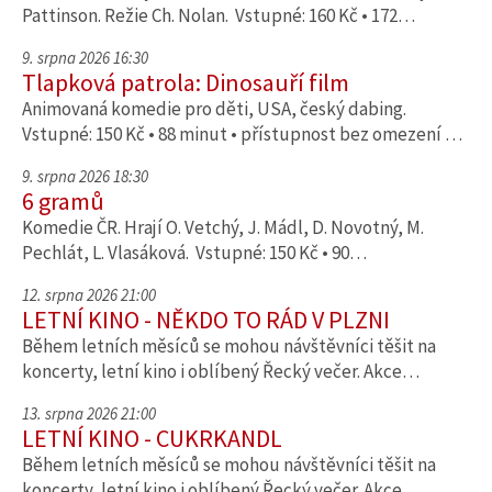
Pattinson. Režie Ch. Nolan. Vstupné: 160 Kč • 172…
9. srpna 2026 16:30
Tlapková patrola: Dinosauří film
Animovaná komedie pro děti, USA, český dabing.
Vstupné: 150 Kč • 88 minut • přístupnost bez omezení …
9. srpna 2026 18:30
6 gramů
Komedie ČR. Hrají O. Vetchý, J. Mádl, D. Novotný, M.
Pechlát, L. Vlasáková. Vstupné: 150 Kč • 90…
12. srpna 2026 21:00
LETNÍ KINO - NĚKDO TO RÁD V PLZNI
Během letních měsíců se mohou návštěvníci těšit na
koncerty, letní kino i oblíbený Řecký večer. Akce…
13. srpna 2026 21:00
LETNÍ KINO - CUKRKANDL
Během letních měsíců se mohou návštěvníci těšit na
koncerty, letní kino i oblíbený Řecký večer. Akce…