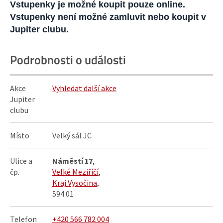
Vstupenky je možné koupit pouze online.
Vstupenky není možné zamluvit nebo koupit v
Jupiter clubu.
Podrobnosti o události
Akce
Vyhledat další akce
Jupiter
clubu
Místo
Velký sál JC
Ulice a
Náměstí 17
,
čp.
Velké Meziříčí
,
Kraj Vysočina
,
594 01
Telefon
+420 566 782 004