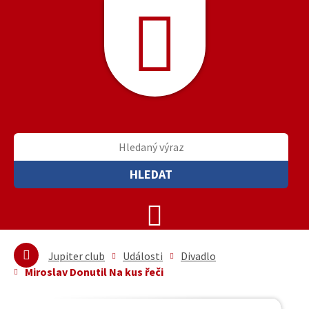
HLEDAT
Jupiter club
Události
Divadlo
Miroslav Donutil Na kus řeči