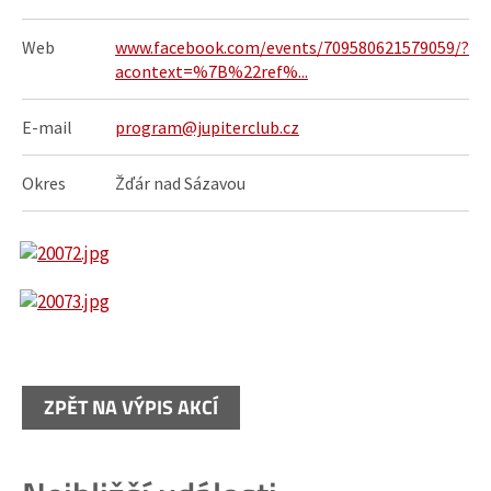
Web
www.facebook.com/events/709580621579059/?
acontext=%7B%22ref%...
E-mail
program@jupiterclub.cz
Okres
Žďár nad Sázavou
ZPĚT NA VÝPIS AKCÍ