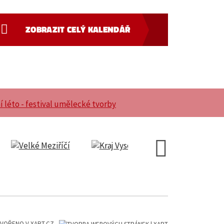
ZOBRAZIT CELÝ KALENDÁŘ
VOŘENO V XART.CZ