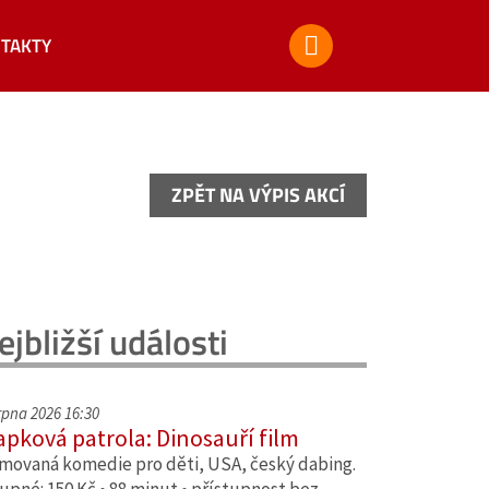
TAKTY
ZPĚT NA VÝPIS AKCÍ
ZPĚT NA VÝPIS AKCÍ
ejbližší události
srpna 2026 16:30
apková patrola: Dinosauří film
movaná komedie pro děti, USA, český dabing.