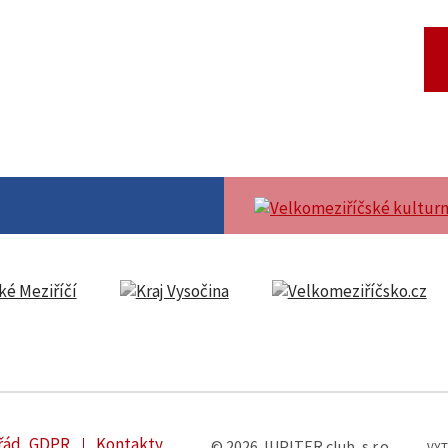
 řád, GDPR
Kontakty
© 2026 JUPITER club, s.r.o.
VYT