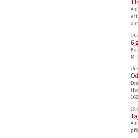
Tl
Ani
Vst
om
14.
6 
Kom
M. 
15.
Od
Dra
Hat
160
16.
Ta
Ani
pří