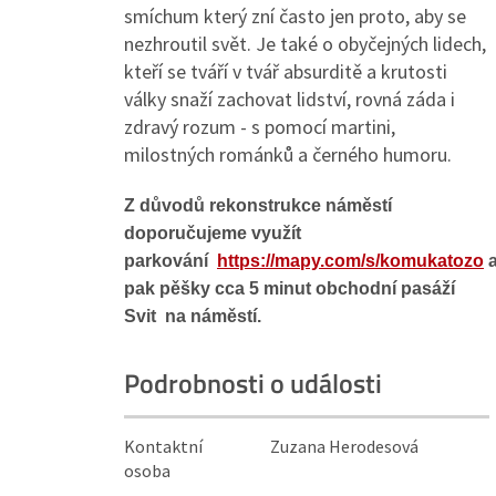
smíchum který zní často jen proto, aby se
nezhroutil svět. Je také o obyčejných lidech,
kteří se tváří v tvář absurditě a krutosti
války snaží zachovat lidství, rovná záda i
zdravý rozum - s pomocí martini,
milostných románků a černého humoru.
Z důvodů rekonstrukce náměstí
doporučujeme využít
parkování
https://mapy.com/s/komukatozo
pak pěšky cca 5 minut obchodní pasáží
Svit na náměstí.
Podrobnosti o události
Kontaktní
Zuzana Herodesová
osoba