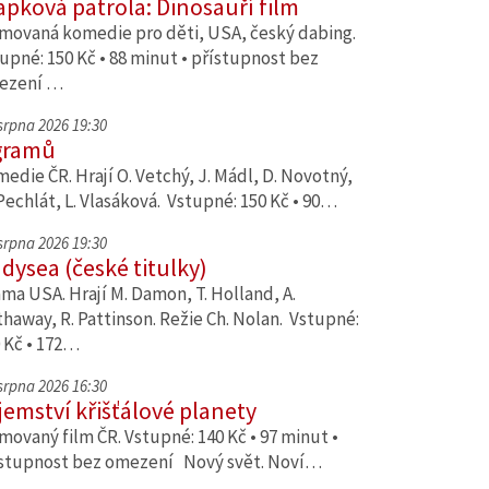
apková patrola: Dinosauří film
movaná komedie pro děti, USA, český dabing.
upné: 150 Kč • 88 minut • přístupnost bez
ezení …
 srpna 2026 19:30
gramů
edie ČR. Hrají O. Vetchý, J. Mádl, D. Novotný,
Pechlát, L. Vlasáková. Vstupné: 150 Kč • 90…
 srpna 2026 19:30
dysea (české titulky)
ma USA. Hrají M. Damon, T. Holland, A.
haway, R. Pattinson. Režie Ch. Nolan. Vstupné:
 Kč • 172…
 srpna 2026 16:30
jemství křišťálové planety
movaný film ČR. Vstupné: 140 Kč • 97 minut •
stupnost bez omezení Nový svět. Noví…