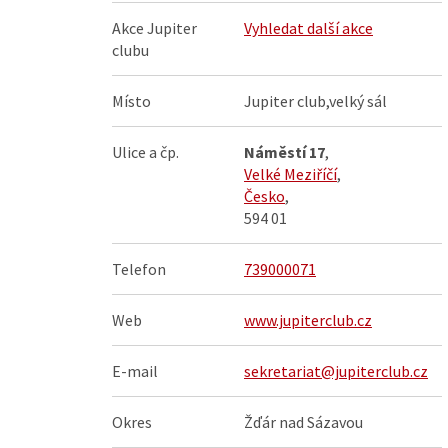
Akce Jupiter
Vyhledat další akce
clubu
Místo
Jupiter club,velký sál
Ulice a čp.
Náměstí 17
,
Velké Meziříčí
,
Česko
,
594 01
Telefon
739000071
Web
www.jupiterclub.cz
E-mail
sekretariat@jupiterclub.cz
Okres
Žďár nad Sázavou