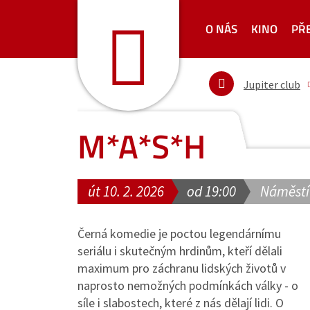
O NÁS
KINO
PŘ
Jupiter club
M*A*S*H
út 10. 2. 2026
od 19:00
Náměstí
Černá komedie je poctou legendárnímu
seriálu i skutečným hrdinům, kteří dělali
maximum pro záchranu lidských životů v
naprosto nemožných podmínkách války - o
síle i slabostech, které z nás dělají lidi. O