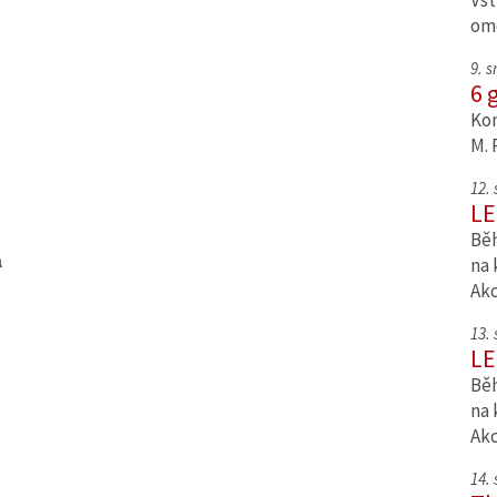
Vst
om
9. 
6 
Kom
M. 
12.
LE
Běh
a
na 
Ak
13.
LE
Běh
na 
Ak
14.