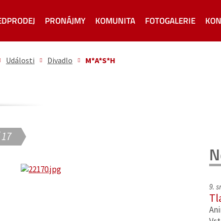
EDPRODEJ
PRONÁJMY
KOMUNITA
FOTOGALERIE
KON
Události
Divadlo
M*A*S*H
 17
N
9. 
Tl
Ani