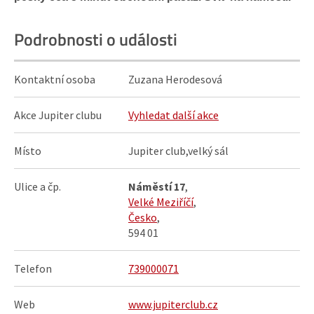
Podrobnosti o události
Kontaktní osoba
Zuzana Herodesová
Akce Jupiter clubu
Vyhledat další akce
Místo
Jupiter club,velký sál
Ulice a čp.
Náměstí 17
,
Velké Meziříčí
,
Česko
,
594 01
Telefon
739000071
Web
www.jupiterclub.cz