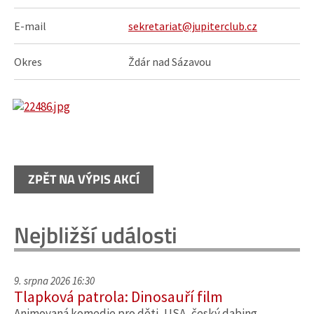
E-mail
sekretariat@jupiterclub.cz
Okres
Ždár nad Sázavou
ZPĚT NA VÝPIS AKCÍ
Nejbližší události
9. srpna 2026 16:30
Tlapková patrola: Dinosauří film
Animovaná komedie pro děti, USA, český dabing.