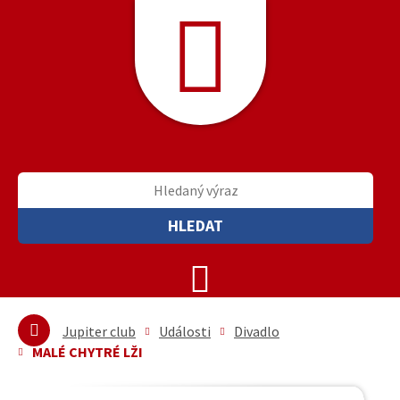
HLEDAT
Jupiter club
Události
Divadlo
MALÉ CHYTRÉ LŽI