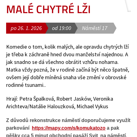
MALÉ CHYTRÉ LŽI
po 26. 1. 2026
od 19:00
Náměstí 17
Komedie o tom, kolik malých, ale opravdu chytrých lží
je třeba k záchraně hned dvou manželství najednou. A
jak snadno se dá všechno obrátit vzhůru nohama.
Matka vždy pozná, že v rodině začíná být něco špatně,
ovšem její dobře míněná snaha vše změní v obrovské
rodinné tsunami..
Hrají: Petra Špalková, Robert Jasków, Veronika
Arichteva/Natálie Halouzková, Michael Vykus
Z důvodů rekonstrukce náměstí doporučujeme využít
parkování
https://mapy.com/s/komukatozo
a pak
pěšky cca 5 minut obchodní pasáží Svit na náměstí.