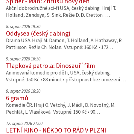
Spider - Man: Zbrusu nový den
Akční dobrodružné sci-fi USA, český dabing. Hrají T.
Holland, Zendaya, S. Sink. Režie D. D. Cretton. …
8. srpna 2026 19:30
Oddysea (český dabing)
Drama USA. Hrají M. Damon, T. Holland, A. Hathaway, R.
Pattinson. Režie Ch. Nolan. Vstupné: 160 Kč • 172…
9. srpna 2026 16:30
Tlapková patrola: Dinosauří film
Animovaná komedie pro děti, USA, český dabing.
Vstupné: 150 Kč • 88 minut • přístupnost bez omezení …
9. srpna 2026 18:30
6 gramů
Komedie ČR. Hrají O. Vetchý, J. Mádl, D. Novotný, M.
Pechlát, L. Vlasáková. Vstupné: 150 Kč • 90…
12. srpna 2026 21:00
LETNÍ KINO - NĚKDO TO RÁD V PLZNI