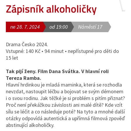
Zápisník alkoholičky
ne 28. 7. 2024
od 19:00
Náměstí 17
Drama Česko 2024.
Vstupné: 140 Kč • 94 minut • nepřístupné pro děti do
15 let
Tak pijí ženy. Film Dana Svátka. V hlavní roli
Tereza Ramba.
Hlavní hrdinkou je mladá maminka, která se rozhodla
nevzdat, nastoupit léčbu a bojovat se svým démonem
i o svou rodinu. Jak těžké je si problém s pitím přiznat?
Proč není překážkou závislosti ani malé dítě? Kde vzít
sílu se léčit a co následuje poté? Na tyto a mnohé další
otázky odpovídá autentická a upřímná filmová zpověď
abstinující alkoholičky.