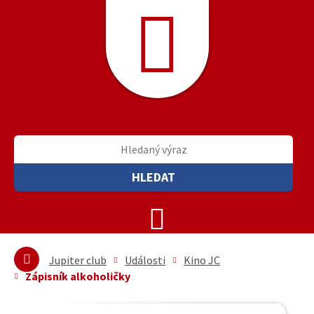
HLEDAT
Jupiter club
Události
Kino JC
Zápisník alkoholičky