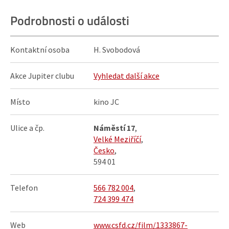
Podrobnosti o události
Kontaktní osoba
H. Svobodová
Akce Jupiter clubu
Vyhledat další akce
Místo
kino JC
Ulice a čp.
Náměstí 17
,
Velké Meziříčí
,
Česko
,
594 01
Telefon
566 782 004
,
724 399 474
Web
www.csfd.cz/film/1333867-