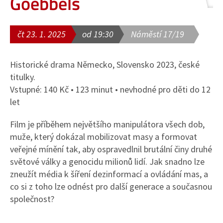
Goebbels
čt 23. 1. 2025
od 19:30
Náměstí 17/19
Historické drama Německo, Slovensko 2023, české
titulky.
Vstupné: 140 Kč • 123 minut • nevhodné pro děti do 12
let
Film je příběhem největšího manipulátora všech dob,
muže, který dokázal mobilizovat masy a formovat
veřejné mínění tak, aby ospravedlnil brutální činy druhé
světové války a genocidu milionů lidí. Jak snadno lze
zneužít média k šíření dezinformací a ovládání mas, a
co si z toho lze odnést pro další generace a současnou
společnost?