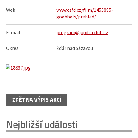
Web
www.csfd.cz/film/1455895-
goebbels/prehled/
E-mail
program@jupiterclub.cz
Okres
Žďár nad Sázavou
ZPĚT NA VÝPIS AKCÍ
Nejbližší události