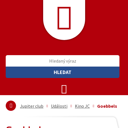
HLEDAT
Jupiter club
Události
Kino JC
Goebbels