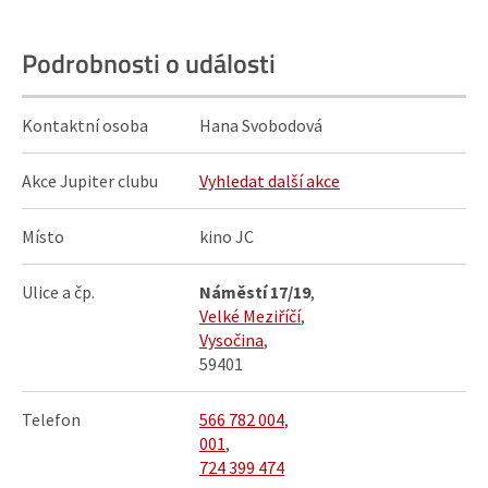
Podrobnosti o události
Kontaktní osoba
Hana Svobodová
Akce Jupiter clubu
Vyhledat další akce
Místo
kino JC
Ulice a čp.
Náměstí 17/19
,
Velké Meziříčí
,
Vysočina
,
59401
Telefon
566 782 004
,
001
,
724 399 474