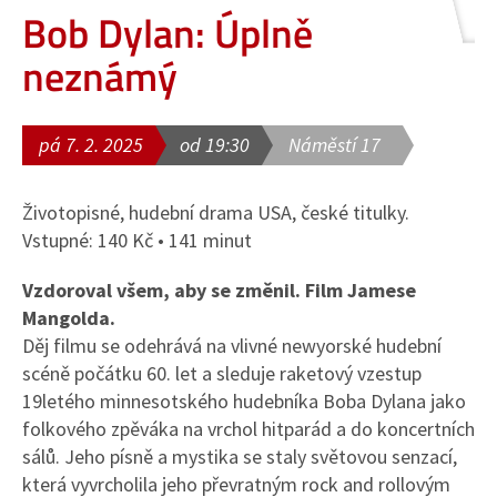
Bob Dylan: Úplně
neznámý
pá 7. 2. 2025
od 19:30
Náměstí 17
Životopisné, hudební drama USA, české titulky.
Vstupné: 140 Kč • 141 minut
Vzdoroval všem, aby se změnil. Film Jamese
Mangolda.
Děj filmu se odehrává na vlivné newyorské hudební
scéně počátku 60. let a sleduje raketový vzestup
19letého minnesotského hudebníka Boba Dylana jako
folkového zpěváka na vrchol hitparád a do koncertních
sálů. Jeho písně a mystika se staly světovou senzací,
která vyvrcholila jeho převratným rock and rollovým