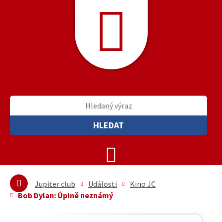
HLEDAT
Jupiter club
Události
Kino JC
Bob Dylan: Úplně neznámý