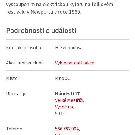
vystoupením na elektrickou kytaru na folkovém
festivalu v Newportu v roce 1965.
Podrobnosti o události
Kontaktní osoba
H. Svobodová
Akce Jupiter clubu
Vyhledat další akce
Místo
kino JC
Ulice a čp.
Náměstí 17
,
Velké Meziříčí
,
Vysočina
,
594 01
Telefon
566 782 004
,