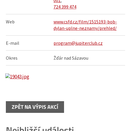
001
,
724 399 474
Web
www.csfd.cz/film/1515193-bob-
dylan-uplne-neznamy/prehled/
E-mail
program@jupiterclub.cz
Okres
Žďár nad Sázavou
ZPĚT NA VÝPIS AKCÍ
Nejbližší události