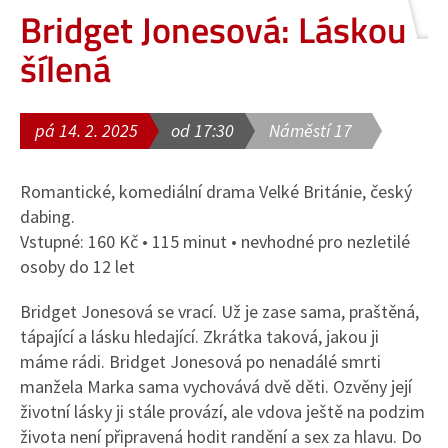
Bridget Jonesová: Láskou
šílená
pá 14. 2. 2025
od 17:30
Náměstí 17
Romantické, komediální drama Velké Británie, český
dabing.
Vstupné: 160 Kč • 115 minut • nevhodné pro nezletilé
osoby do 12 let
Bridget Jonesová se vrací. Už je zase sama, praštěná,
tápající a lásku hledající. Zkrátka taková, jakou ji
máme rádi. Bridget Jonesová po nenadálé smrti
manžela Marka sama vychovává dvě děti. Ozvěny její
životní lásky ji stále provází, ale vdova ještě na podzim
života není připravená hodit randění a sex za hlavu. Do