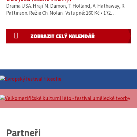
Drama USA. Hrají M. Damon, T. Holland, A. Hathaway, R.
Pattinson. Režie Ch. Nolan. Vstupné: 160 Kč • 172…
ZOBRAZIT CELÝ KALENDÁŘ
Partneři