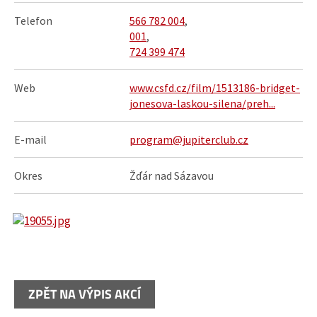
Telefon
566 782 004
,
001
,
724 399 474
Web
www.csfd.cz/film/1513186-bridget-
jonesova-laskou-silena/preh...
E-mail
program@jupiterclub.cz
Okres
Žďár nad Sázavou
ZPĚT NA VÝPIS AKCÍ