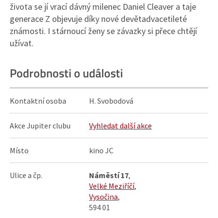
života se jí vrací dávný milenec Daniel Cleaver a taje
generace Z objevuje díky nové devětadvacetileté
známosti. I stárnoucí ženy se závazky si přece chtějí
užívat.
Podrobnosti o události
Kontaktní osoba
H. Svobodová
Akce Jupiter clubu
Vyhledat další akce
Místo
kino JC
Ulice a čp.
Náměstí 17
,
Velké Meziříčí
,
Vysočina
,
594 01