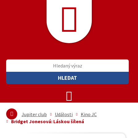
HLEDAT
Jupiter club
Události
Kino JC
Bridget Jonesová: Láskou šílená