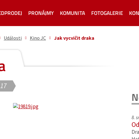
EDPRODEJ
PRONÁJMY
KOMUNITA
FOTOGALERIE
KON
Události
Kino JC
Jak vycvičit draka
a
 17
N
8. 
Od
Dra