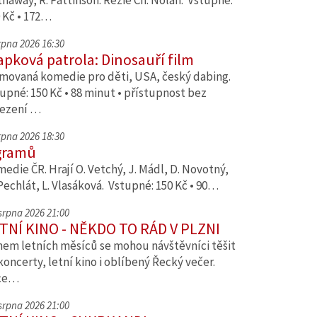
haway, R. Pattinson. Režie Ch. Nolan. Vstupné:
 Kč • 172…
srpna 2026 16:30
apková patrola: Dinosauří film
movaná komedie pro děti, USA, český dabing.
upné: 150 Kč • 88 minut • přístupnost bez
ezení …
srpna 2026 18:30
gramů
edie ČR. Hrají O. Vetchý, J. Mádl, D. Novotný,
Pechlát, L. Vlasáková. Vstupné: 150 Kč • 90…
 srpna 2026 21:00
TNÍ KINO - NĚKDO TO RÁD V PLZNI
em letních měsíců se mohou návštěvníci těšit
koncerty, letní kino i oblíbený Řecký večer.
ce…
 srpna 2026 21:00