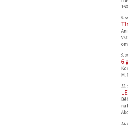
Hat
160
9. 
Tl
Ani
Vst
om
9. 
6 
Kom
M. 
12.
LE
Běh
na 
Ak
13.