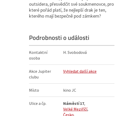
outsidera, přesvědčit své soukmenovce, pro
které pořád platí, že nejlepší drak je ten,
kterého mají bezpečně pod zámkem?
Podrobnosti o události
Kontaktní
H. Svobodová
osoba
Akce Jupiter
Vyhledat další akce
clubu
Místo
kino JC
Ulice a čp.
Náměstí 17
,
Velké Meziříčí
,
Česko
,