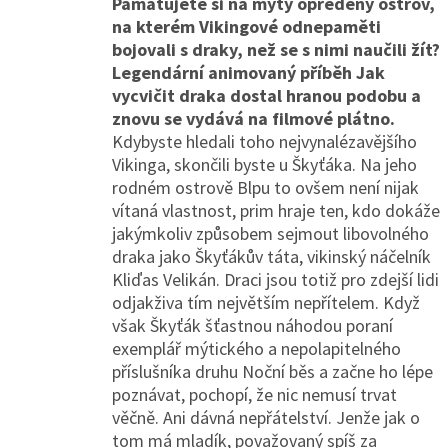
Pamatujete si na mýty opředený ostrov,
na kterém Vikingové odnepaměti
bojovali s draky, než se s nimi naučili žít?
Legendární animovaný příběh Jak
vycvičit draka dostal hranou podobu a
znovu se vydává na filmové plátno.
Kdybyste hledali toho nejvynalézavějšího
Vikinga, skončili byste u Škyťáka. Na jeho
rodném ostrově Blpu to ovšem není nijak
vítaná vlastnost, prim hraje ten, kdo dokáže
jakýmkoliv způsobem sejmout libovolného
draka jako Škyťákův táta, vikinský náčelník
Kliďas Velikán. Draci jsou totiž pro zdejší lidi
odjakživa tím největším nepřítelem. Když
však Škyťák šťastnou náhodou poraní
exemplář mýtického a nepolapitelného
příslušníka druhu Noční běs a začne ho lépe
poznávat, pochopí, že nic nemusí trvat
věčně. Ani dávná nepřátelství. Jenže jak o
tom má mladík, považovaný spíš za