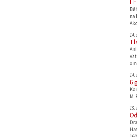
LE
Běh
na 
Ak
14.
Tl
Ani
Vst
om
14.
6 
Kom
M. 
15.
Od
Dra
Hat
160