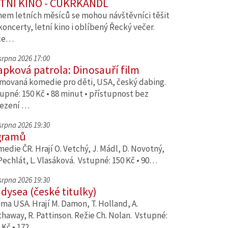
TNÍ KINO - CUKRKANDL
em letních měsíců se mohou návštěvníci těšit
koncerty, letní kino i oblíbený Řecký večer.
ce…
 srpna 2026 17:00
apková patrola: Dinosauří film
movaná komedie pro děti, USA, český dabing.
upné: 150 Kč • 88 minut • přístupnost bez
ezení …
 srpna 2026 19:30
gramů
edie ČR. Hrají O. Vetchý, J. Mádl, D. Novotný,
Pechlát, L. Vlasáková. Vstupné: 150 Kč • 90…
 srpna 2026 19:30
dysea (české titulky)
ma USA. Hrají M. Damon, T. Holland, A.
haway, R. Pattinson. Režie Ch. Nolan. Vstupné:
 Kč • 172…