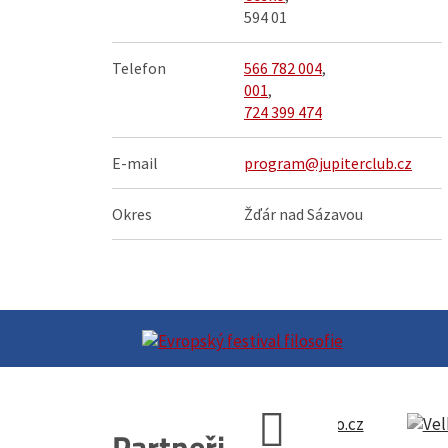
594 01
Telefon
566 782 004
,
001
,
724 399 474
E-mail
program@jupiterclub.cz
Okres
Žďár nad Sázavou
Partneři