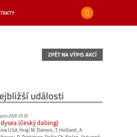
TAKTY
ZPĚT NA VÝPIS AKCÍ
ZPĚT NA VÝPIS AKCÍ
ejbližší události
srpna 2026 19:30
dysea (český dabing)
ma USA. Hrají M. Damon, T. Holland, A.