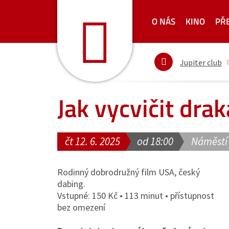
O NÁS
KINO
PŘ
Jupiter club
Jak vycvičit drak
čt 12. 6. 2025
od 18:00
Náměstí
Rodinný dobrodružný film USA, český
dabing.
Vstupné: 150 Kč • 113 minut • přístupnost
bez omezení