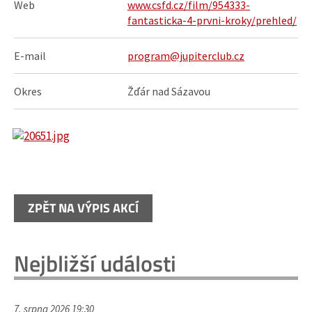
Web
www.csfd.cz/film/954333-
fantasticka-4-prvni-kroky/prehled/
E-mail
program@jupiterclub.cz
Okres
Žďár nad Sázavou
ZPĚT NA VÝPIS AKCÍ
Nejbližší události
7. srpna 2026 19:30