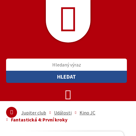
HLEDAT
Jupiter club
Události
Kino JC
Fantastická 4: První kroky