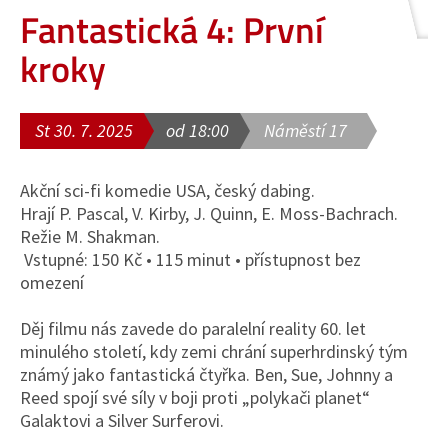
Fantastická 4: První
kroky
St 30. 7. 2025
od 18:00
Náměstí 17
Akční sci-fi komedie USA, český dabing.
Hrají P. Pascal, V. Kirby, J. Quinn, E. Moss-Bachrach.
Režie M. Shakman.
Vstupné: 150 Kč • 115 minut • přístupnost bez
omezení
Děj filmu nás zavede do paralelní reality 60. let
minulého století, kdy zemi chrání superhrdinský tým
známý jako fantastická čtyřka. Ben, Sue, Johnny a
Reed spojí své síly v boji proti „polykači planet“
Galaktovi a Silver Surferovi.