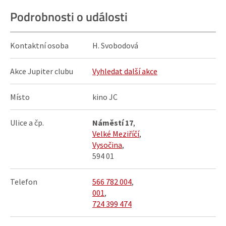
Podrobnosti o události
Kontaktní osoba
H. Svobodová
Akce Jupiter clubu
Vyhledat další akce
Místo
kino JC
Ulice a čp.
Náměstí 17
,
Velké Meziříčí
,
Vysočina
,
594 01
Telefon
566 782 004
,
001
,
724 399 474