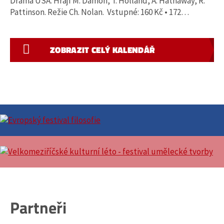
Drama USA. Hrají M. Damon, T. Holland, A. Hathaway, R.
Pattinson. Režie Ch. Nolan. Vstupné: 160 Kč • 172…
ZOBRAZIT CELÝ KALENDÁŘ
Partneři