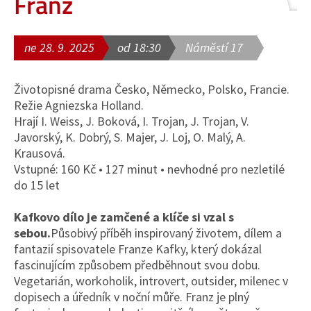
Franz
ne 28. 9. 2025
od 18:30
Náměstí 17
Životopisné drama Česko, Německo, Polsko, Francie.
Režie Agniezska Holland.
Hrají I. Weiss, J. Boková, I. Trojan, J. Trojan, V.
Javorský, K. Dobrý, S. Majer, J. Loj, O. Malý, A.
Krausová.
Vstupné: 160 Kč • 127 minut • nevhodné pro nezletilé
do 15 let
Kafkovo dílo je zamčené a klíče si vzal s
sebou.
Působivý příběh inspirovaný životem, dílem a
fantazií spisovatele Franze Kafky, který dokázal
fascinujícím způsobem předběhnout svou dobu.
Vegetarián, workoholik, introvert, outsider, milenec v
dopisech a úředník v noční můře. Franz je plný