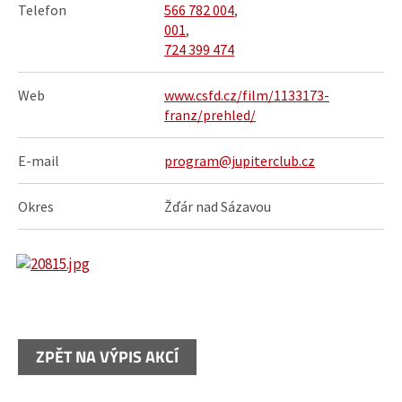
Telefon
566 782 004
,
001
,
724 399 474
Web
www.csfd.cz/film/1133173-
franz/prehled/
E-mail
program@jupiterclub.cz
Okres
Žďár nad Sázavou
ZPĚT NA VÝPIS AKCÍ