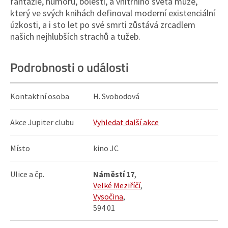
fantazie, humoru, bolesti, a vnitřního světa muže,
který ve svých knihách definoval moderní existenciální
úzkosti, a i sto let po své smrti zůstává zrcadlem
našich nejhlubších strachů a tužeb.
Podrobnosti o události
Kontaktní osoba
H. Svobodová
Akce Jupiter clubu
Vyhledat další akce
Místo
kino JC
Ulice a čp.
Náměstí 17
,
Velké Meziříčí
,
Vysočina
,
594 01