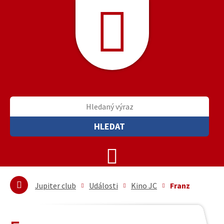
HLEDAT
Jupiter club
Události
Kino JC
Franz