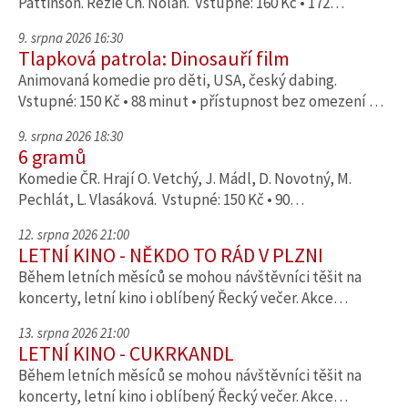
Pattinson. Režie Ch. Nolan. Vstupné: 160 Kč • 172…
9. srpna 2026 16:30
Tlapková patrola: Dinosauří film
Animovaná komedie pro děti, USA, český dabing.
Vstupné: 150 Kč • 88 minut • přístupnost bez omezení …
9. srpna 2026 18:30
6 gramů
Komedie ČR. Hrají O. Vetchý, J. Mádl, D. Novotný, M.
Pechlát, L. Vlasáková. Vstupné: 150 Kč • 90…
12. srpna 2026 21:00
LETNÍ KINO - NĚKDO TO RÁD V PLZNI
Během letních měsíců se mohou návštěvníci těšit na
koncerty, letní kino i oblíbený Řecký večer. Akce…
13. srpna 2026 21:00
LETNÍ KINO - CUKRKANDL
Během letních měsíců se mohou návštěvníci těšit na
koncerty, letní kino i oblíbený Řecký večer. Akce…