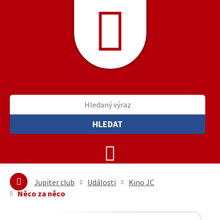
HLEDAT
Jupiter club
Události
Kino JC
Něco za něco