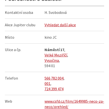
Kontaktní osoba
H. Svobodová
Akce Jupiter clubu
Vyhledat další akce
Místo
kino JC
Ulice a čp.
Náměstí 17
,
Velké Meziříčí
,
Vysočina
,
594 01
Telefon
566 782 004
,
001
,
724 399 474
Web
www.csfd.cz/film/1649985-neco-za-
neco/prehled/