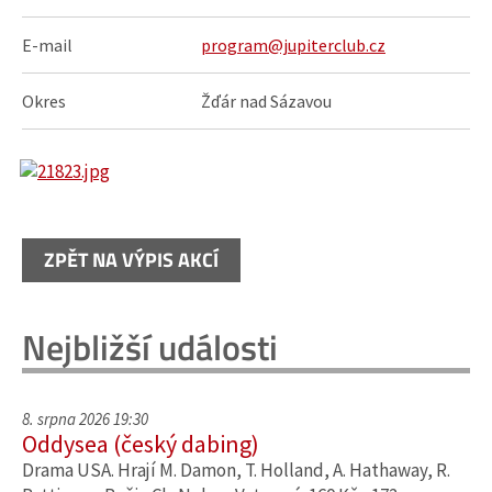
E-mail
program@jupiterclub.cz
Okres
Žďár nad Sázavou
ZPĚT NA VÝPIS AKCÍ
Nejbližší události
8. srpna 2026 19:30
Oddysea (český dabing)
Drama USA. Hrají M. Damon, T. Holland, A. Hathaway, R.