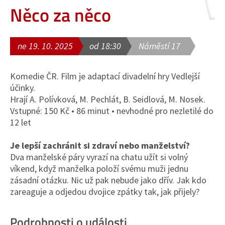
Něco za něco
ne 19. 10. 2025
od 18:30
Náměstí 17
Komedie ČR. Film je adaptací divadelní hry Vedlejší
účinky.
Hrají A. Polívková, M. Pechlát, B. Seidlová, M. Nosek.
Vstupné: 150 Kč • 86 minut • nevhodné pro nezletilé do
12 let
Je lepší zachránit si zdraví nebo manželství?
Dva manželské páry vyrazí na chatu užít si volný
víkend, když manželka položí svému muži jednu
zásadní otázku. Nic už pak nebude jako dřív. Jak kdo
zareaguje a odjedou dvojice zpátky tak, jak přijely?
Podrobnosti o události