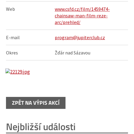
Web
www.csfd.cz/film/1459474-
chainsaw-man-film-reze-
arc/prehled/
E-mail
program@jupiterclub.cz
Okres
Žďár nad Sázavou
ZPĚT NA VÝPIS AKCÍ
Nejbližší události