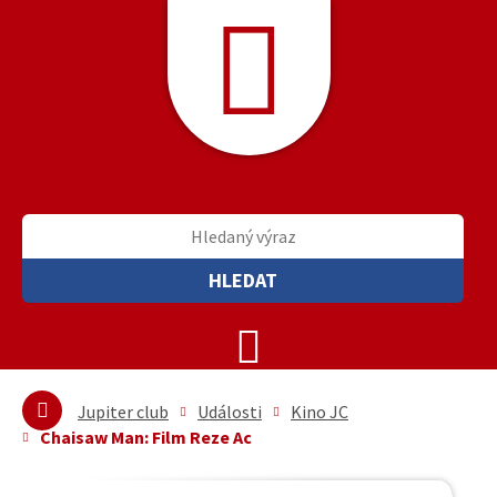
HLEDAT
Jupiter club
Události
Kino JC
Chaisaw Man: Film Reze Ac