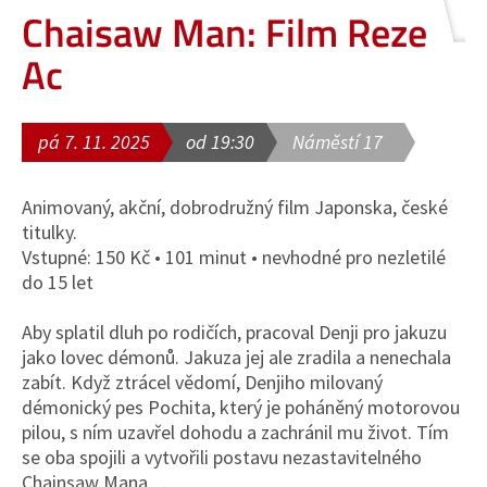
Chaisaw Man: Film Reze
Ac
pá 7. 11. 2025
od 19:30
Náměstí 17
Animovaný, akční, dobrodružný film Japonska, české
titulky.
Vstupné: 150 Kč • 101 minut • nevhodné pro nezletilé
do 15 let
Aby splatil dluh po rodičích, pracoval Denji pro jakuzu
jako lovec démonů. Jakuza jej ale zradila a nenechala
zabít. Když ztrácel vědomí, Denjiho milovaný
démonický pes Pochita, který je poháněný motorovou
pilou, s ním uzavřel dohodu a zachránil mu život. Tím
se oba spojili a vytvořili postavu nezastavitelného
Chainsaw Mana…