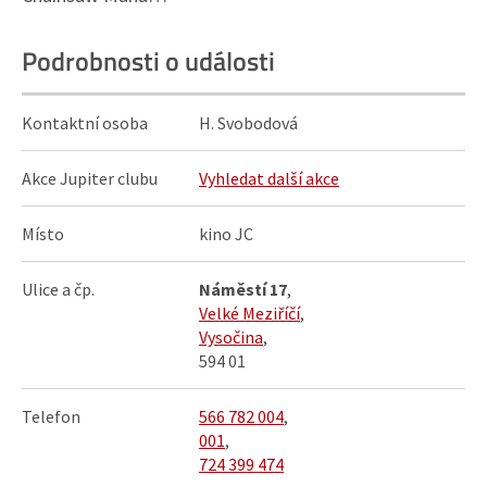
Podrobnosti o události
Kontaktní osoba
H. Svobodová
Akce Jupiter clubu
Vyhledat další akce
Místo
kino JC
Ulice a čp.
Náměstí 17
,
Velké Meziříčí
,
Vysočina
,
594 01
Telefon
566 782 004
,
001
,
724 399 474