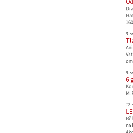
Od
Dra
Hat
160
9. 
Tl
Ani
Vst
om
9. 
6 
Kom
M. 
12.
LE
Běh
na 
Ak