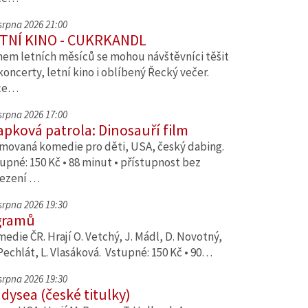
 srpna 2026 21:00
TNÍ KINO - CUKRKANDL
em letních měsíců se mohou návštěvníci těšit
koncerty, letní kino i oblíbený Řecký večer.
ce…
 srpna 2026 17:00
apková patrola: Dinosauří film
movaná komedie pro děti, USA, český dabing.
upné: 150 Kč • 88 minut • přístupnost bez
ezení …
 srpna 2026 19:30
gramů
edie ČR. Hrají O. Vetchý, J. Mádl, D. Novotný,
Pechlát, L. Vlasáková. Vstupné: 150 Kč • 90…
 srpna 2026 19:30
dysea (české titulky)