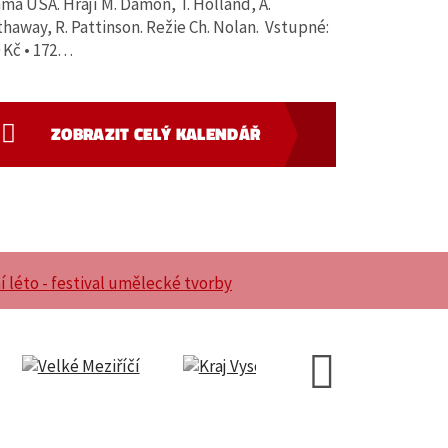
ma USA. Hrají M. Damon, T. Holland, A.
haway, R. Pattinson. Režie Ch. Nolan. Vstupné:
 Kč • 172…
ZOBRAZIT CELÝ KALENDÁŘ