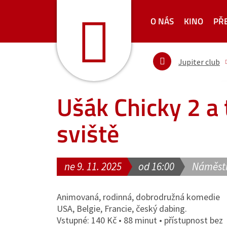
O NÁS
KINO
PŘ
Jupiter club
Ušák Chicky 2 a 
sviště
ne 9. 11. 2025
od 16:00
Náměstí
Animovaná, rodinná, dobrodružná komedie
USA, Belgie, Francie, český dabing.
Vstupné: 140 Kč • 88 minut • přístupnost bez