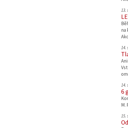
13.
LE
Běh
na 
Ak
14.
Tl
Ani
Vst
om
14.
6 
Kom
M. 
15.
Od