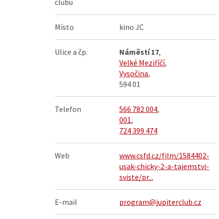
clubu
Místo
kino JC
Ulice a čp.
Náměstí 17
,
Velké Meziříčí
,
Vysočina
,
594 01
Telefon
566 782 004
,
001
,
724 399 474
Web
www.csfd.cz/film/1584402-
usak-chicky-2-a-tajemstvi-
sviste/pr...
E-mail
program@jupiterclub.cz