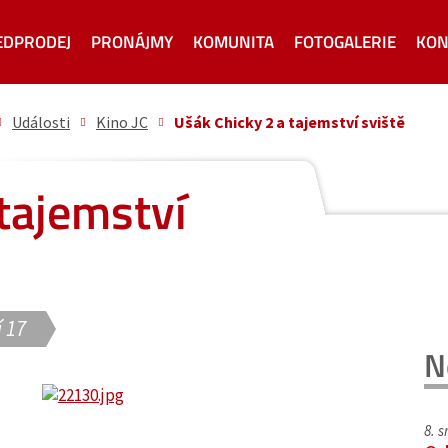
EDPRODEJ
PRONÁJMY
KOMUNITA
FOTOGALERIE
KON
Události
Kino JC
Ušák Chicky 2 a tajemství sviště
tajemství
 17
N
8. 