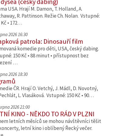
dysea (český dabing)
ma USA. Hrají M. Damon, T. Holland, A.
haway, R. Pattinson. Režie Ch. Nolan. Vstupné:
 Kč • 172…
srpna 2026 16:30
apková patrola: Dinosauří film
movaná komedie pro děti, USA, český dabing.
upné: 150 Kč • 88 minut • přístupnost bez
ezení …
srpna 2026 18:30
gramů
edie ČR. Hrají O. Vetchý, J. Mádl, D. Novotný,
Pechlát, L. Vlasáková. Vstupné: 150 Kč • 90…
 srpna 2026 21:00
TNÍ KINO - NĚKDO TO RÁD V PLZNI
em letních měsíců se mohou návštěvníci těšit
koncerty, letní kino i oblíbený Řecký večer.
ce…