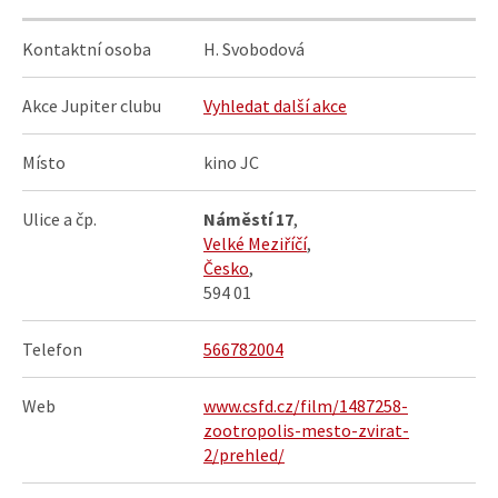
Kontaktní osoba
H. Svobodová
Akce Jupiter clubu
Vyhledat další akce
Místo
kino JC
Ulice a čp.
Náměstí 17
,
Velké Meziříčí
,
Česko
,
594 01
Telefon
566782004
Web
www.csfd.cz/film/1487258-
zootropolis-mesto-zvirat-
2/prehled/