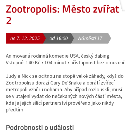
Zootropolis: Město zvířat
2
ne 7. 12. 2025
od 16:00
Náměstí 17
Animovaná rodinná komedie USA, český dabing.
Vstupné: 140 Kč • 104 minut • přístupnost bez omezení
Judy a Nick se ocitnou na stopě velké záhady, když do
Zootropolisu dorazí Gary De'Snake a obrátí zvířecí
metropoli vzhůru nohama. Aby případ rozlouskli, musí
se v utajení vydat do nečekaných nových částí města,
kde je jejich sílící partnerství prověřeno jako nikdy
předtím.
Podrobnosti o události