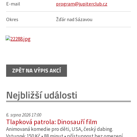
E-mail
program@jupiterclub.cz
Okres
Žďár nad Sázavou
ZPĚT NA VÝPIS AKCÍ
Nejbližší události
6. srpna 2026 17:00
Tlapková patrola: Dinosauří film
Animovaná komedie pro děti, USA, český dabing.
Vstupné: 150 Kč • 88 minut • přístupnost bez omezení …