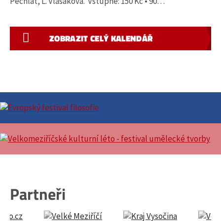
Pechlát, L. Vlasáková. Vstupné: 150 Kč • 90…
ZOBRAZIT CELÝ KALENDÁŘ
Partneři