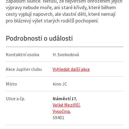
západům slunce. Netuší, že největším ohrožením jejich
výpravy nebude moře, ani staré křivdy, které během
cesty vyplují napovrch, ale vlastní děti, které nemají
pro bláznivý výlet starých rodičů pochopení.
Podrobnosti o události
Kontaktní osoba
H. Svobodová
Akce Jupiter clubu
Vyhledat další akce
Místo
kino JC
Ulice a čp.
Náměstí 17
,
Velké Meziříčí
,
Vysočina
,
59401