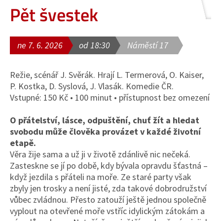
Pět švestek
ne 7. 6. 2026
od 18:30
Náměstí 17
Režie, scénář J. Svěrák. Hrají L. Termerová, O. Kaiser,
P. Kostka, D. Syslová, J. Vlasák. Komedie ČR.
Vstupné: 150 Kč • 100 minut • přístupnost bez omezení
O přátelství, lásce, odpuštění, chuť žít a hledat
svobodu může člověka provázet v každé životní
etapě.
Věra žije sama a už ji v životě zdánlivě nic nečeká.
Zasteskne se jí po době, kdy bývala opravdu šťastná –
když jezdila s přáteli na moře. Ze staré party však
zbyly jen trosky a není jisté, zda takové dobrodružství
vůbec zvládnou. Přesto zatouží ještě jednou společně
vyplout na otevřené moře vstříc idylickým zátokám a