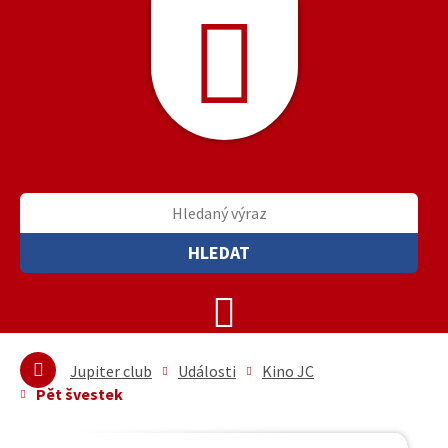
HLEDAT
Jupiter club
Události
Kino JC
Pět švestek