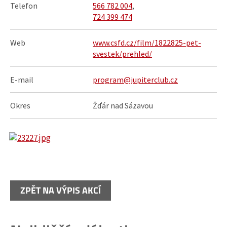
Telefon
566 782 004
,
724 399 474
Web
www.csfd.cz/film/1822825-pet-
svestek/prehled/
E-mail
program@jupiterclub.cz
Okres
Žďár nad Sázavou
ZPĚT NA VÝPIS AKCÍ