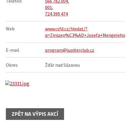
Telefon
566 782 004
,
001
,
724 399 474
Web
www.csfd.cz/hledat/?
q=Zmizen%C3%AD+Josefa+Mengeleho
E-mail
program@jupiterclub.cz
Okres
Žďár nad Sázavou
ZPĚT NA VÝPIS AKCÍ