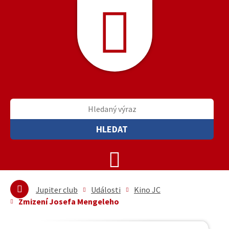
HLEDAT
Jupiter club
Události
Kino JC
Zmizení Josefa Mengeleho