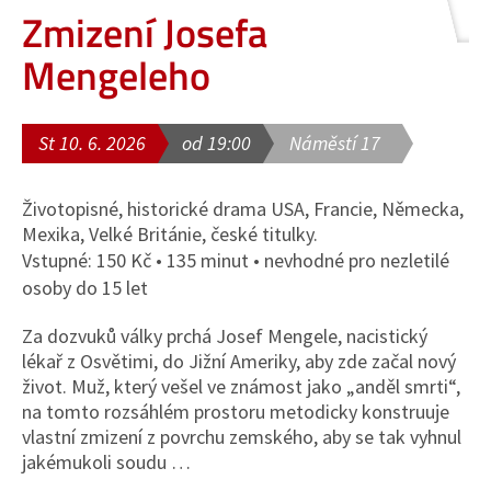
Zmizení Josefa
Mengeleho
St 10. 6. 2026
od 19:00
Náměstí 17
Životopisné, historické drama USA, Francie, Německa,
Mexika, Velké Británie, české titulky.
Vstupné: 150 Kč • 135 minut • nevhodné pro nezletilé
osoby do 15 let
Za dozvuků války prchá Josef Mengele, nacistický
lékař z Osvětimi, do Jižní Ameriky, aby zde začal nový
život. Muž, který vešel ve známost jako „anděl smrti“,
na tomto rozsáhlém prostoru metodicky konstruuje
vlastní zmizení z povrchu zemského, aby se tak vyhnul
jakémukoli soudu …