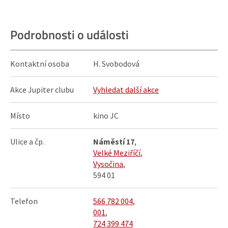
Podrobnosti o události
Kontaktní osoba
H. Svobodová
Akce Jupiter clubu
Vyhledat další akce
Místo
kino JC
Ulice a čp.
Náměstí 17
,
Velké Meziříčí
,
Vysočina
,
594 01
Telefon
566 782 004
,
001
,
724 399 474