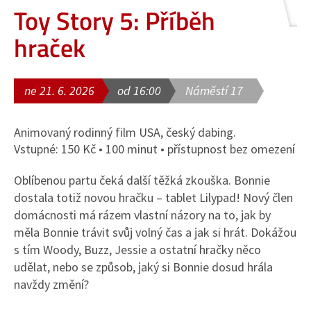
Toy Story 5: Příběh
hraček
ne 21. 6. 2026
od 16:00
Náměstí 17
Animovaný rodinný film USA, český dabing.
Vstupné: 150 Kč • 100 minut • přístupnost bez omezení
Oblíbenou partu čeká další těžká zkouška. Bonnie
dostala totiž novou hračku – tablet Lilypad! Nový člen
domácnosti má rázem vlastní názory na to, jak by
měla Bonnie trávit svůj volný čas a jak si hrát. Dokážou
s tím Woody, Buzz, Jessie a ostatní hračky něco
udělat, nebo se způsob, jaký si Bonnie dosud hrála
navždy změní?