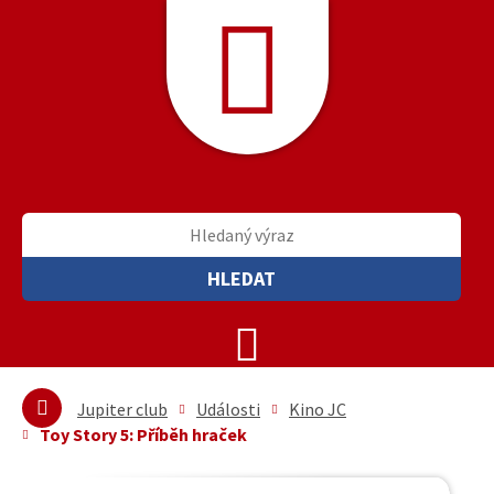
HLEDAT
Jupiter club
Události
Kino JC
Toy Story 5: Příběh hraček