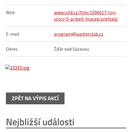
Web
www.csfd.cz/film/1506017-toy-
story-5-pribeh-hracek/prehled/
E-mail
program@jupiterclub.cz
Okres
Žďár nad Sázavou
ZPĚT NA VÝPIS AKCÍ
Nejbližší události