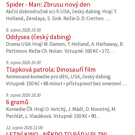
Spider - Man: Zbrusu nový den
Akční dobrodružné sci-fi USA, český dabing. Hrají T.
Holland, Zendaya, S. Sink. Režie D. D. Cretton. …
8. srpna 2026 19:30
Oddysea (český dabing)
Drama USA. Hrají M. Damon, T. Holland, A. Hathaway, R.
Pattinson. Režie Ch. Nolan. Vstupné: 160 Kč • 172…
9. srpna 2026 16:30
Tlapková patrola: Dinosauří film
Animovaná komedie pro děti, USA, český dabing.
Vstupné: 150 Kč • 88 minut • přístupnost bez omezení …
9. srpna 2026 18:30
6 gramů
Komedie ČR. Hrají O. Vetchý, J. Mádl, D. Novotný, M.
Pechlát, L. Vlasáková. Vstupné: 150 Kč • 90…
12. srpna 2026 21:00
LETNÍ KINO - NĚKDO TO RÁD V PLZNI