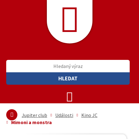
HLEDAT
Jupiter club
Události
Kino JC
Mimoni a monstra