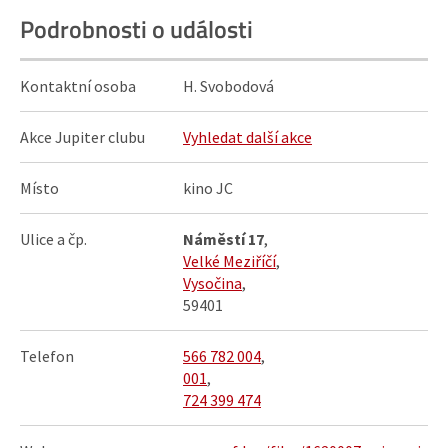
Podrobnosti o události
Kontaktní osoba
H. Svobodová
Akce Jupiter clubu
Vyhledat další akce
Místo
kino JC
Ulice a čp.
Náměstí 17
,
Velké Meziříčí
,
Vysočina
,
59401
Telefon
566 782 004
,
001
,
724 399 474