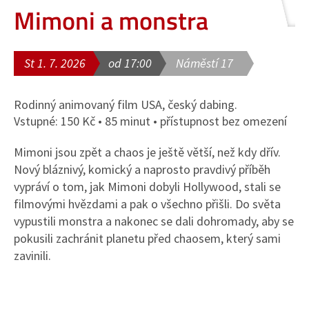
Mimoni a monstra
St 1. 7. 2026
od 17:00
Náměstí 17
Rodinný animovaný film USA, český dabing.
Vstupné: 150 Kč • 85 minut • přístupnost bez omezení
Mimoni jsou zpět a chaos je ještě větší, než kdy dřív.
Nový bláznivý, komický a naprosto pravdivý příběh
vypráví o tom, jak Mimoni dobyli Hollywood, stali se
filmovými hvězdami a pak o všechno přišli. Do světa
vypustili monstra a nakonec se dali dohromady, aby se
pokusili zachránit planetu před chaosem, který sami
zavinili.