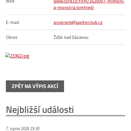
Web
www.csfd.cz/film/1620007-mimoni-
a-monstra/prehled/
E-mail
program@jupiterclub.cz
Okres
Žďár nad Sázavou
ZPĚT NA VÝPIS AKCÍ
Nejbližší události
7. srpna 2026 19:30