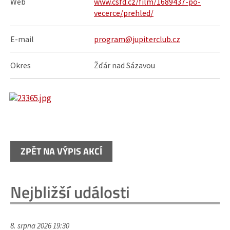
Web
www.csfd.cz/film/1689437-po-
vecerce/prehled/
E-mail
program@jupiterclub.cz
Okres
Žďár nad Sázavou
ZPĚT NA VÝPIS AKCÍ
Nejbližší události
8. srpna 2026 19:30