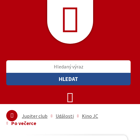
HLEDAT
Jupiter club
Události
Kino JC
Po večerce