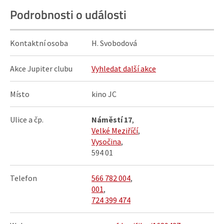
Podrobnosti o události
Kontaktní osoba
H. Svobodová
Akce Jupiter clubu
Vyhledat další akce
Místo
kino JC
Ulice a čp.
Náměstí 17
,
Velké Meziříčí
,
Vysočina
,
594 01
Telefon
566 782 004
,
001
,
724 399 474