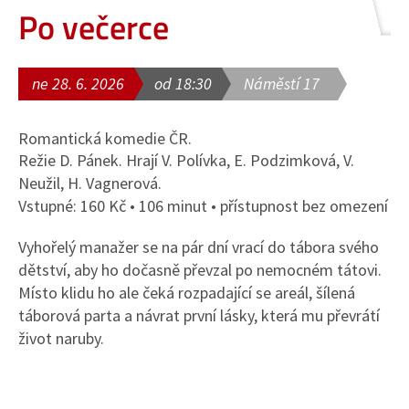
Po večerce
ne 28. 6. 2026
od 18:30
Náměstí 17
Romantická komedie ČR.
Režie D. Pánek. Hrají V. Polívka, E. Podzimková, V.
Neužil, H. Vagnerová.
Vstupné: 160 Kč • 106 minut • přístupnost bez omezení
Vyhořelý manažer se na pár dní vrací do tábora svého
dětství, aby ho dočasně převzal po nemocném tátovi.
Místo klidu ho ale čeká rozpadající se areál, šílená
táborová parta a návrat první lásky, která mu převrátí
život naruby.