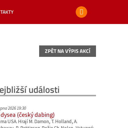
TAKTY
ZPĚT NA VÝPIS AKCÍ
ZPĚT NA VÝPIS AKCÍ
ejbližší události
srpna 2026 19:30
dysea (český dabing)
ma USA. Hrají M. Damon, T. Holland, A.