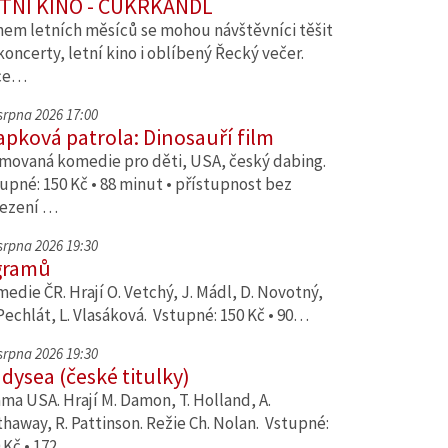
TNÍ KINO - CUKRKANDL
em letních měsíců se mohou návštěvníci těšit
koncerty, letní kino i oblíbený Řecký večer.
ce…
 srpna 2026 17:00
apková patrola: Dinosauří film
movaná komedie pro děti, USA, český dabing.
upné: 150 Kč • 88 minut • přístupnost bez
ezení …
 srpna 2026 19:30
gramů
edie ČR. Hrají O. Vetchý, J. Mádl, D. Novotný,
Pechlát, L. Vlasáková. Vstupné: 150 Kč • 90…
 srpna 2026 19:30
dysea (české titulky)
ma USA. Hrají M. Damon, T. Holland, A.
haway, R. Pattinson. Režie Ch. Nolan. Vstupné:
 Kč • 172…