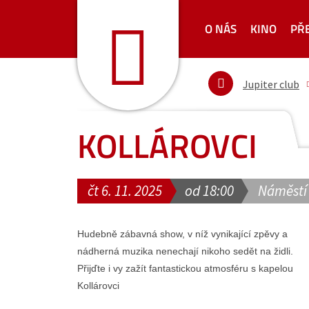
O NÁS
KINO
PŘ
Jupiter club
KOLLÁROVCI
čt 6. 11. 2025
od 18:00
Náměstí
Hudebně zábavná show, v níž vynikající zpěvy a
nádherná muzika nenechají nikoho sedět na židli.
Přijďte i vy zažít fantastickou atmosféru s kapelou
Kollárovci