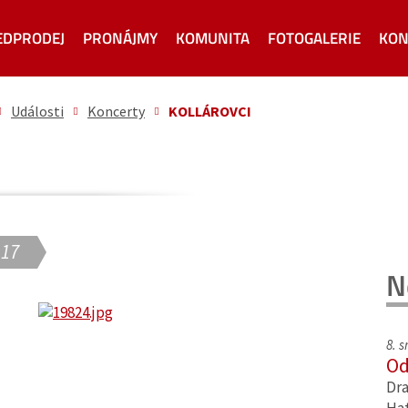
EDPRODEJ
PRONÁJMY
KOMUNITA
FOTOGALERIE
KON
Události
Koncerty
KOLLÁROVCI
 17
N
8. 
Od
Dra