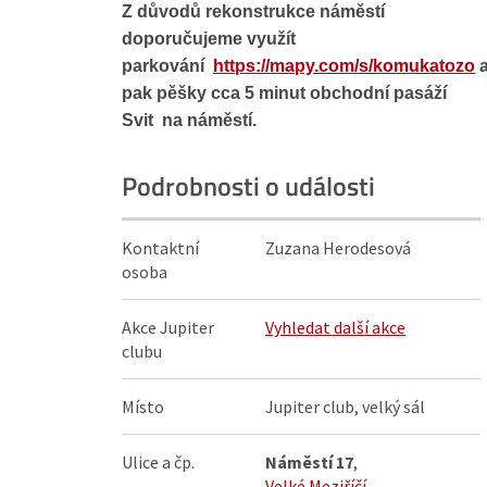
Z důvodů rekonstrukce náměstí
doporučujeme využít
parkování
https://mapy.com/s/komukatozo
pak pěšky cca 5 minut obchodní pasáží
Svit na náměstí.
Podrobnosti o události
Kontaktní
Zuzana Herodesová
osoba
Akce Jupiter
Vyhledat další akce
clubu
Místo
Jupiter club, velký sál
Ulice a čp.
Náměstí 17
,
Velké Meziříčí
,