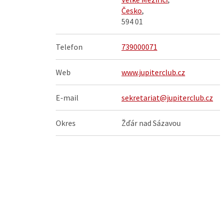
Česko
,
594 01
Telefon
739000071
Web
www.jupiterclub.cz
E-mail
sekretariat@jupiterclub.cz
Okres
Žďár nad Sázavou