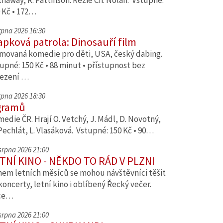
haway, R. Pattinson. Režie Ch. Nolan. Vstupné:
 Kč • 172…
srpna 2026 16:30
apková patrola: Dinosauří film
movaná komedie pro děti, USA, český dabing.
upné: 150 Kč • 88 minut • přístupnost bez
ezení …
srpna 2026 18:30
gramů
edie ČR. Hrají O. Vetchý, J. Mádl, D. Novotný,
Pechlát, L. Vlasáková. Vstupné: 150 Kč • 90…
 srpna 2026 21:00
TNÍ KINO - NĚKDO TO RÁD V PLZNI
em letních měsíců se mohou návštěvníci těšit
koncerty, letní kino i oblíbený Řecký večer.
ce…
 srpna 2026 21:00