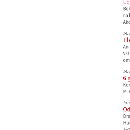
LE
Běh
na 
Ak
14.
Tl
Ani
Vst
om
14.
6 
Kom
M. 
15.
Od
Dra
Hat
160