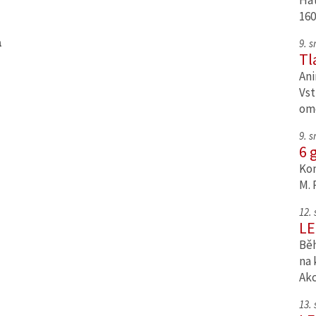
Hat
160
a
9. 
Tl
Ani
Vst
om
9. 
6 
Kom
M. 
12.
LE
Běh
na 
Ak
13.