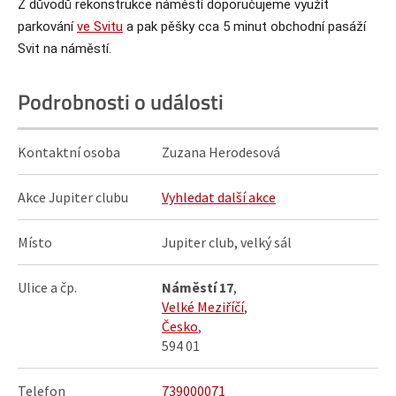
Z důvodů rekonstrukce náměstí doporučujeme využít
parkování
ve Svitu
a pak pěšky cca 5 minut obchodní pasáží
Svit na náměstí.
Podrobnosti o události
Kontaktní osoba
Zuzana Herodesová
Akce Jupiter clubu
Vyhledat další akce
Místo
Jupiter club, velký sál
Ulice a čp.
Náměstí 17
,
Velké Meziříčí
,
Česko
,
594 01
Telefon
739000071