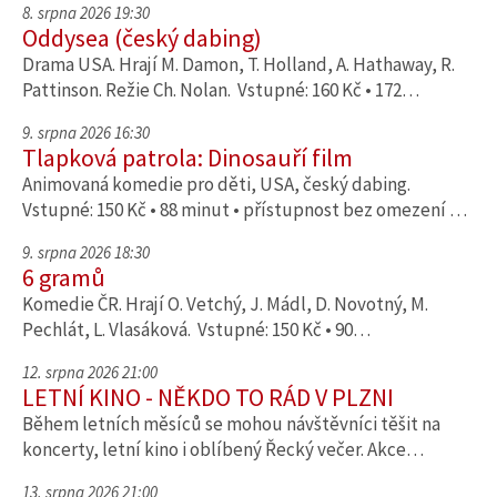
8. srpna 2026 19:30
Oddysea (český dabing)
Drama USA. Hrají M. Damon, T. Holland, A. Hathaway, R.
Pattinson. Režie Ch. Nolan. Vstupné: 160 Kč • 172…
9. srpna 2026 16:30
Tlapková patrola: Dinosauří film
Animovaná komedie pro děti, USA, český dabing.
Vstupné: 150 Kč • 88 minut • přístupnost bez omezení …
9. srpna 2026 18:30
6 gramů
Komedie ČR. Hrají O. Vetchý, J. Mádl, D. Novotný, M.
Pechlát, L. Vlasáková. Vstupné: 150 Kč • 90…
12. srpna 2026 21:00
LETNÍ KINO - NĚKDO TO RÁD V PLZNI
Během letních měsíců se mohou návštěvníci těšit na
koncerty, letní kino i oblíbený Řecký večer. Akce…
13. srpna 2026 21:00