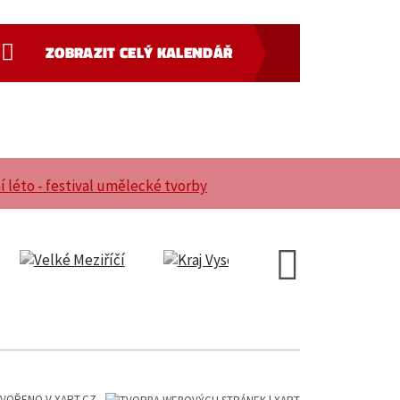
ZOBRAZIT CELÝ KALENDÁŘ
VOŘENO V XART.CZ