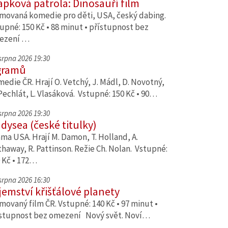
apková patrola: Dinosauří film
movaná komedie pro děti, USA, český dabing.
upné: 150 Kč • 88 minut • přístupnost bez
ezení …
 srpna 2026 19:30
gramů
edie ČR. Hrají O. Vetchý, J. Mádl, D. Novotný,
Pechlát, L. Vlasáková. Vstupné: 150 Kč • 90…
 srpna 2026 19:30
dysea (české titulky)
ma USA. Hrají M. Damon, T. Holland, A.
haway, R. Pattinson. Režie Ch. Nolan. Vstupné:
 Kč • 172…
 srpna 2026 16:30
jemství křišťálové planety
movaný film ČR. Vstupné: 140 Kč • 97 minut •
stupnost bez omezení Nový svět. Noví…