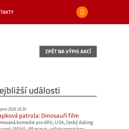
TAKTY
ZPĚT NA VÝPIS AKCÍ
ZPĚT NA VÝPIS AKCÍ
ejbližší události
srpna 2026 16:30
apková patrola: Dinosauří film
movaná komedie pro děti, USA, český dabing.