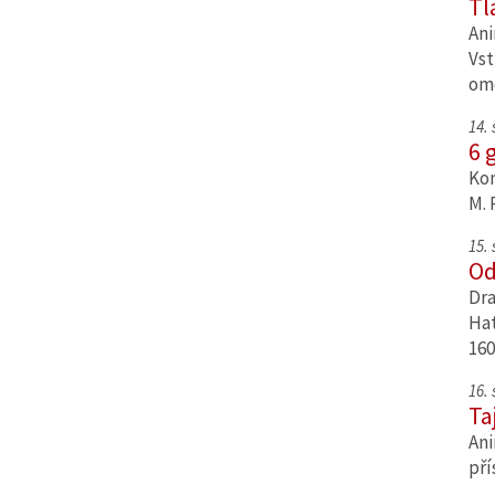
Tl
Ani
Vst
om
14.
6 
Kom
M. 
15.
Od
Dra
Hat
160
16.
Ta
Ani
pří