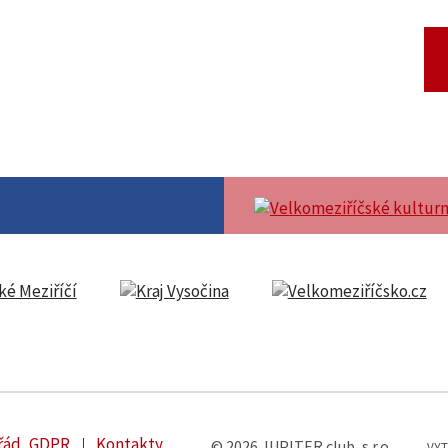
 řád, GDPR
Kontakty
© 2026 JUPITER club, s.r.o.
VYT