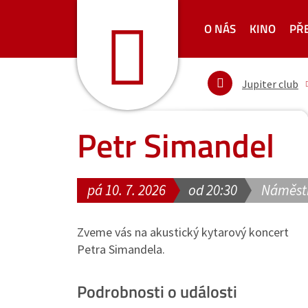
O NÁS
KINO
PŘ
Jupiter club
Petr Simandel
pá 10. 7. 2026
od 20:30
Náměstí
Zveme vás na akustický kytarový koncert
Petra Simandela.
Podrobnosti o události