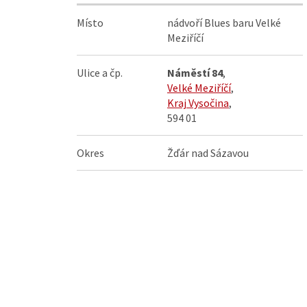
Místo
nádvoří Blues baru Velké
Meziříčí
Ulice a čp.
Náměstí 84
,
Velké Meziříčí
,
Kraj Vysočina
,
594 01
Okres
Žďár nad Sázavou