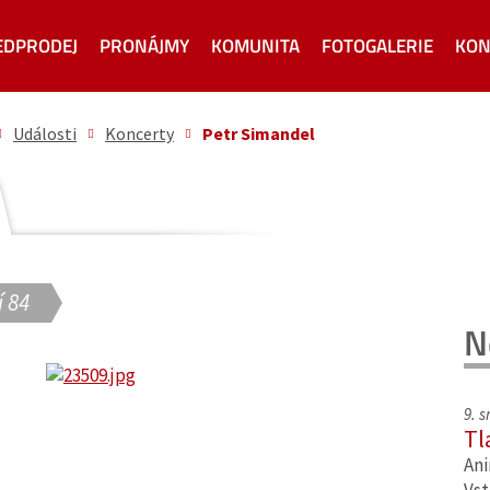
EDPRODEJ
PRONÁJMY
KOMUNITA
FOTOGALERIE
KON
Události
Koncerty
Petr Simandel
 84
N
9. 
Tl
Ani