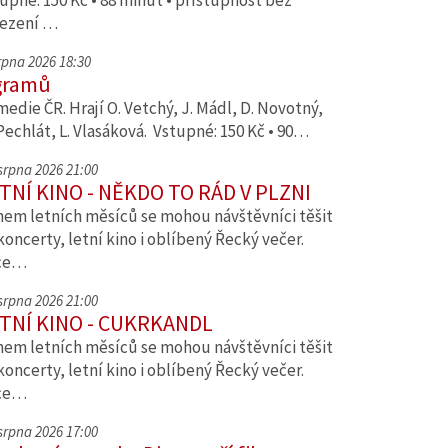
upné: 150 Kč • 88 minut • přístupnost bez
ezení …
srpna 2026 18:30
gramů
edie ČR. Hrají O. Vetchý, J. Mádl, D. Novotný,
Pechlát, L. Vlasáková. Vstupné: 150 Kč • 90…
 srpna 2026 21:00
TNÍ KINO - NĚKDO TO RÁD V PLZNI
em letních měsíců se mohou návštěvníci těšit
koncerty, letní kino i oblíbený Řecký večer.
ce…
 srpna 2026 21:00
TNÍ KINO - CUKRKANDL
em letních měsíců se mohou návštěvníci těšit
koncerty, letní kino i oblíbený Řecký večer.
ce…
 srpna 2026 17:00