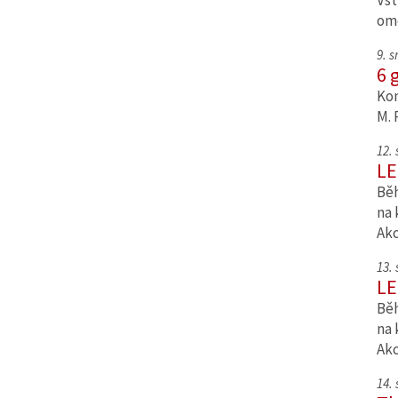
Vst
om
9. 
6 
Kom
M. 
12.
LE
Běh
na 
Ak
13.
LE
Běh
na 
Ak
14.