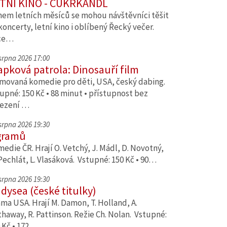
TNÍ KINO - CUKRKANDL
em letních měsíců se mohou návštěvníci těšit
koncerty, letní kino i oblíbený Řecký večer.
ce…
 srpna 2026 17:00
apková patrola: Dinosauří film
movaná komedie pro děti, USA, český dabing.
upné: 150 Kč • 88 minut • přístupnost bez
ezení …
 srpna 2026 19:30
gramů
edie ČR. Hrají O. Vetchý, J. Mádl, D. Novotný,
Pechlát, L. Vlasáková. Vstupné: 150 Kč • 90…
 srpna 2026 19:30
dysea (české titulky)
ma USA. Hrají M. Damon, T. Holland, A.
haway, R. Pattinson. Režie Ch. Nolan. Vstupné:
 Kč • 172…