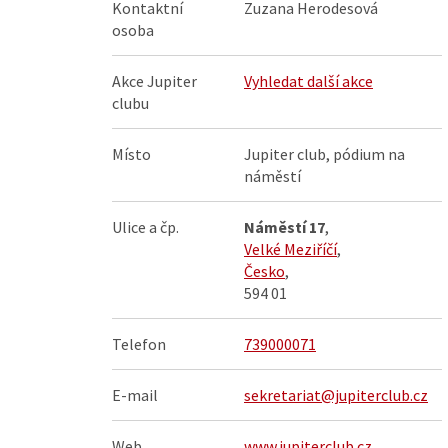
Kontaktní
Zuzana Herodesová
osoba
Akce Jupiter
Vyhledat další akce
clubu
Místo
Jupiter club, pódium na
náměstí
Ulice a čp.
Náměstí 17
,
Velké Meziříčí
,
Česko
,
594 01
Telefon
739000071
E-mail
sekretariat@jupiterclub.cz
Web
www.jupiterclub.cz