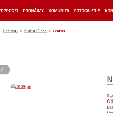
EDPRODEJ
PRONÁJMY
KOMUNITA
FOTOGALERIE
KON
Události
Kulturní léto
Ikaros
17
N
8. 
Od
Dra