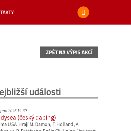
TAKTY
ZPĚT NA VÝPIS AKCÍ
ZPĚT NA VÝPIS AKCÍ
ejbližší události
srpna 2026 19:30
dysea (český dabing)
ma USA. Hrají M. Damon, T. Holland, A.