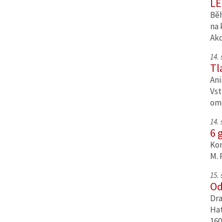
LE
Běh
na 
Ak
14.
Tl
Ani
Vst
om
14.
6 
Kom
M. 
15.
Od
Dra
Hat
160