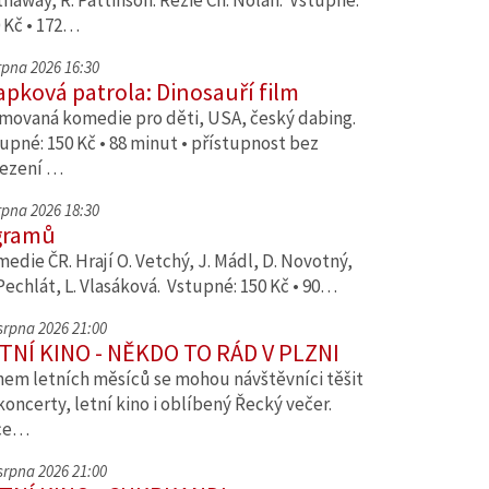
haway, R. Pattinson. Režie Ch. Nolan. Vstupné:
 Kč • 172…
srpna 2026 16:30
apková patrola: Dinosauří film
movaná komedie pro děti, USA, český dabing.
upné: 150 Kč • 88 minut • přístupnost bez
ezení …
srpna 2026 18:30
gramů
edie ČR. Hrají O. Vetchý, J. Mádl, D. Novotný,
Pechlát, L. Vlasáková. Vstupné: 150 Kč • 90…
 srpna 2026 21:00
TNÍ KINO - NĚKDO TO RÁD V PLZNI
em letních měsíců se mohou návštěvníci těšit
koncerty, letní kino i oblíbený Řecký večer.
ce…
 srpna 2026 21:00