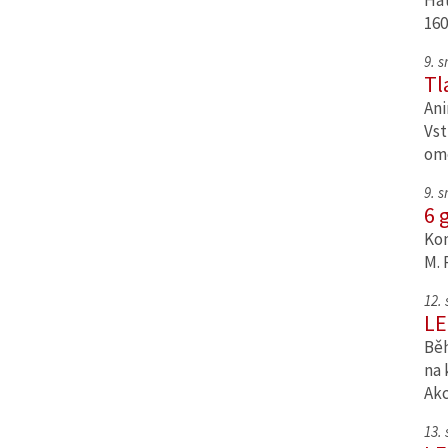
Hat
160
9. 
Tl
Ani
Vst
om
9. 
6 
Kom
M. 
12.
LE
Běh
na 
Ak
13.