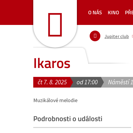
O NÁS
KINO
PŘ
Jupiter club
Ikaros
čt 7. 8. 2025
od 17:00
Náměstí 
Muzikálové melodie
Podrobnosti o události