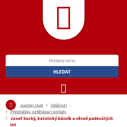
HLEDAT
Jupiter club
Události
Přednášky, vzdělávací pořady
Josef Suchý, katolický básník a vězeň padesátých
let