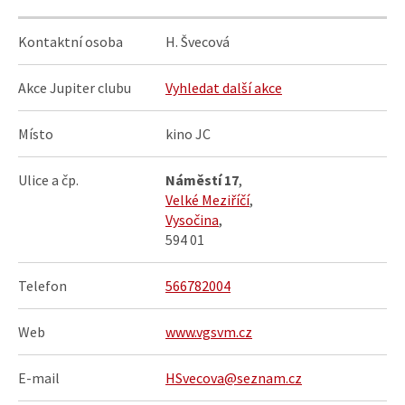
Kontaktní osoba
H. Švecová
Akce Jupiter clubu
Vyhledat další akce
Místo
kino JC
Ulice a čp.
Náměstí 17
,
Velké Meziříčí
,
Vysočina
,
594 01
Telefon
566782004
Web
www.vgsvm.cz
E-mail
HSvecova@seznam.cz