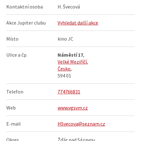
Kontaktní osoba
H. Švecová
Akce Jupiter clubu
Vyhledat další akce
Místo
kino JC
Ulice a čp.
Náměstí 17
,
Velké Meziříčí
,
Česko
,
594 01
Telefon
774766831
Web
www.vgsvm.cz
E-mail
HSvecova@seznam.cz
Okres
Žďár nad Sázavou