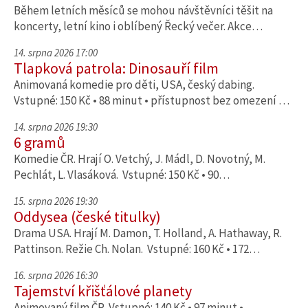
Během letních měsíců se mohou návštěvníci těšit na
koncerty, letní kino i oblíbený Řecký večer. Akce…
14. srpna 2026 17:00
Tlapková patrola: Dinosauří film
Animovaná komedie pro děti, USA, český dabing.
Vstupné: 150 Kč • 88 minut • přístupnost bez omezení …
14. srpna 2026 19:30
6 gramů
Komedie ČR. Hrají O. Vetchý, J. Mádl, D. Novotný, M.
Pechlát, L. Vlasáková. Vstupné: 150 Kč • 90…
15. srpna 2026 19:30
Oddysea (české titulky)
Drama USA. Hrají M. Damon, T. Holland, A. Hathaway, R.
Pattinson. Režie Ch. Nolan. Vstupné: 160 Kč • 172…
16. srpna 2026 16:30
Tajemství křišťálové planety
Animovaný film ČR. Vstupné: 140 Kč • 97 minut •