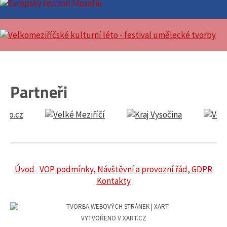
Partneři
Úvod
VOP podmínky, Návštěvní a provozní řád, GDPR
Kontakty
VYTVOŘENO V XART.CZ