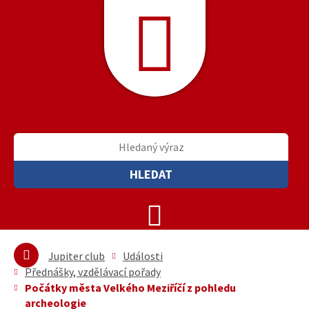
HLEDAT
Jupiter club
Události
Přednášky, vzdělávací pořady
Počátky města Velkého Meziříčí z pohledu
archeologie