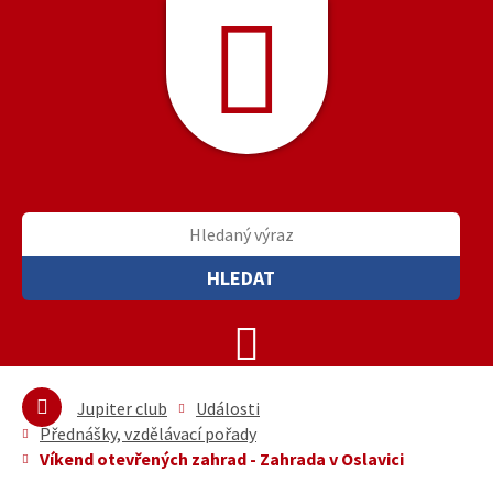
HLEDAT
Jupiter club
Události
Přednášky, vzdělávací pořady
Víkend otevřených zahrad - Zahrada v Oslavici