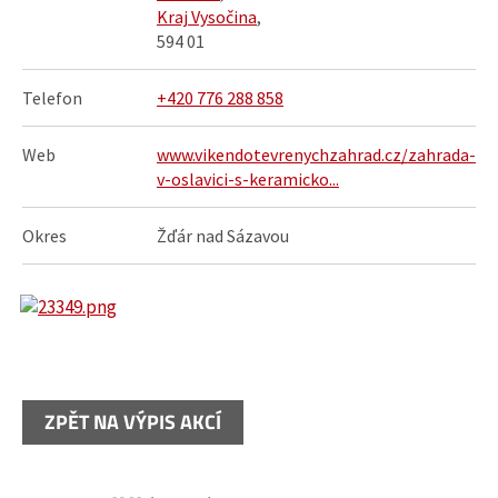
Kraj Vysočina
,
594 01
Telefon
+420 776 288 858
Web
www.vikendotevrenychzahrad.cz/zahrada-
v-oslavici-s-keramicko...
Okres
Žďár nad Sázavou
ZPĚT NA VÝPIS AKCÍ