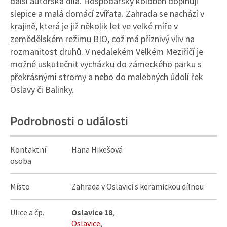
další autorská díla. Hospodářský koloběh doplňují
slepice a malá domácí zvířata. Zahrada se nachází v
krajině, která je již několik let ve velké míře v
zemědělském režimu BIO, což má příznivý vliv na
rozmanitost druhů. V nedalekém Velkém Meziříčí je
možné uskutečnit vycházku do zámeckého parku s
překrásnými stromy a nebo do malebných údolí řek
Oslavy či Balinky.
Podrobnosti o události
Kontaktní
Hana Hikešová
osoba
Místo
Zahrada v Oslavici s keramickou dílnou
Ulice a čp.
Oslavice 18
,
Oslavice
,