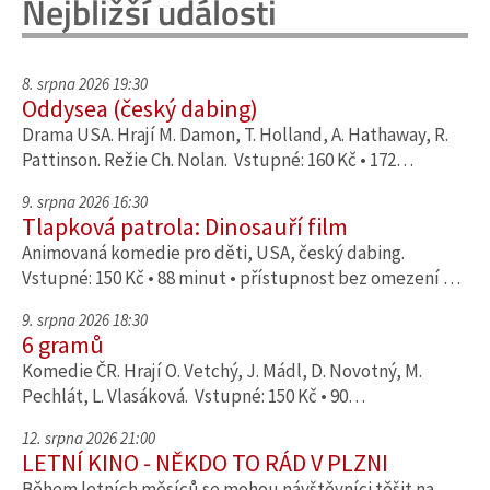
Nejbližší události
8. srpna 2026 19:30
Oddysea (český dabing)
Drama USA. Hrají M. Damon, T. Holland, A. Hathaway, R.
Pattinson. Režie Ch. Nolan. Vstupné: 160 Kč • 172…
9. srpna 2026 16:30
Tlapková patrola: Dinosauří film
Animovaná komedie pro děti, USA, český dabing.
Vstupné: 150 Kč • 88 minut • přístupnost bez omezení …
9. srpna 2026 18:30
6 gramů
Komedie ČR. Hrají O. Vetchý, J. Mádl, D. Novotný, M.
Pechlát, L. Vlasáková. Vstupné: 150 Kč • 90…
12. srpna 2026 21:00
LETNÍ KINO - NĚKDO TO RÁD V PLZNI
Během letních měsíců se mohou návštěvníci těšit na