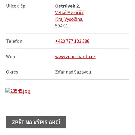
Ulice a čp.
Ostrůvek 2
,
Velké Meziříčí
,
Kraj Vysočina
,
594 01
Telefon
+420 777 183 388
Web
www.zdar.charita.cz
Okres
Žďár nad Sázavou
ZPĚT NA VÝPIS AKCÍ