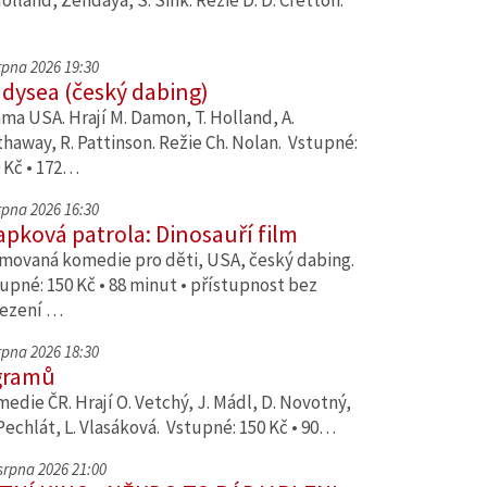
Holland, Zendaya, S. Sink. Režie D. D. Cretton.
srpna 2026 19:30
dysea (český dabing)
ma USA. Hrají M. Damon, T. Holland, A.
haway, R. Pattinson. Režie Ch. Nolan. Vstupné:
 Kč • 172…
srpna 2026 16:30
apková patrola: Dinosauří film
movaná komedie pro děti, USA, český dabing.
upné: 150 Kč • 88 minut • přístupnost bez
ezení …
srpna 2026 18:30
gramů
edie ČR. Hrají O. Vetchý, J. Mádl, D. Novotný,
Pechlát, L. Vlasáková. Vstupné: 150 Kč • 90…
 srpna 2026 21:00