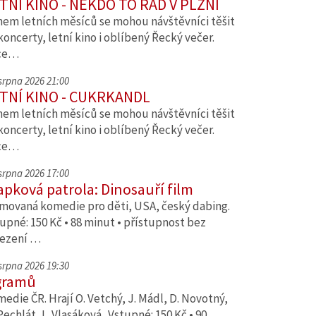
TNÍ KINO - NĚKDO TO RÁD V PLZNI
em letních měsíců se mohou návštěvníci těšit
koncerty, letní kino i oblíbený Řecký večer.
ce…
 srpna 2026 21:00
TNÍ KINO - CUKRKANDL
em letních měsíců se mohou návštěvníci těšit
koncerty, letní kino i oblíbený Řecký večer.
ce…
 srpna 2026 17:00
apková patrola: Dinosauří film
movaná komedie pro děti, USA, český dabing.
upné: 150 Kč • 88 minut • přístupnost bez
ezení …
 srpna 2026 19:30
gramů
edie ČR. Hrají O. Vetchý, J. Mádl, D. Novotný,
Pechlát, L. Vlasáková. Vstupné: 150 Kč • 90…