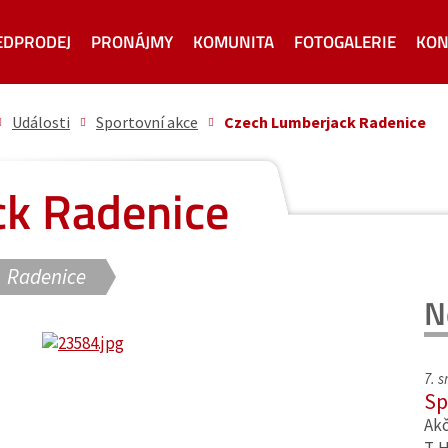
EDPRODEJ
PRONÁJMY
KOMUNITA
FOTOGALERIE
KON
Události
Sportovní akce
Czech Lumberjack Radenice
ck Radenice
Radenice
N
7. 
Sp
Akč