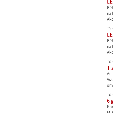
LE
Běh
na 
Ak
13.
LE
Běh
na 
Ak
14.
Tl
Ani
Vst
om
14.
6 
Kom
M. 