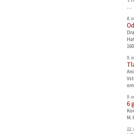
T. 
…
8. 
Od
Dra
Hat
160
9. 
Tl
Ani
Vst
om
9. 
6 
Kom
M. 
12.