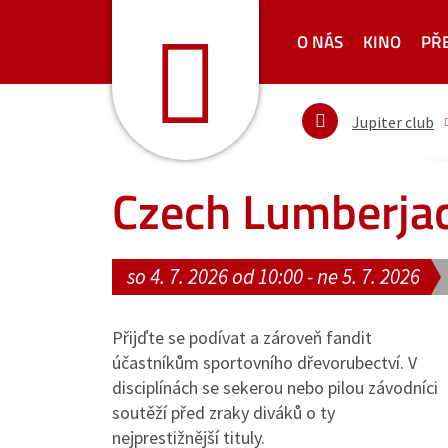
O NÁS
KINO
PŘ
Jupiter club
Czech Lumberja
so 4. 7. 2026 od 10:00 - ne 5. 7. 2026
Přijďte se podívat a zároveň fandit
účastníkům sportovního dřevorubectví. V
disciplínách se sekerou nebo pilou závodníci
soutěží před zraky diváků o ty
nejprestižnější tituly.