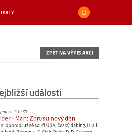
TAKTY
ZPĚT NA VÝPIS AKCÍ
ZPĚT NA VÝPIS AKCÍ
ejbližší události
srpna 2026 19:30
ider - Man: Zbrusu nový den
ní dobrodružné sci-fi USA, český dabing. Hrají