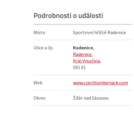
Podrobnosti o události
Místo
Sportovní hřiště Radenice
Ulice a čp.
Radenice
,
Radenice
,
Kraj Vysočina
,
591 01
Web
www.czechlumberjack.com
Okres
Žďár nad Sázavou