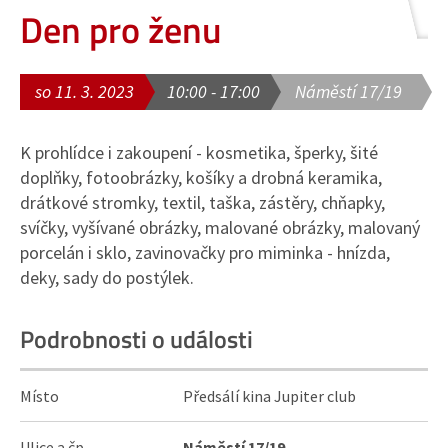
Den pro ženu
so 11. 3. 2023
10:00 - 17:00
Náměstí 17/19
K prohlídce i zakoupení - kosmetika, šperky, šité
doplňky, fotoobrázky, košíky a drobná keramika,
drátkové stromky, textil, taška, zástěry, chňapky,
svíčky, vyšívané obrázky, malované obrázky, malovaný
porcelán i sklo, zavinovačky pro miminka - hnízda,
deky, sady do postýlek.
Podrobnosti o události
Místo
Předsálí kina Jupiter club
Ulice a čp.
Náměstí 17/19
,