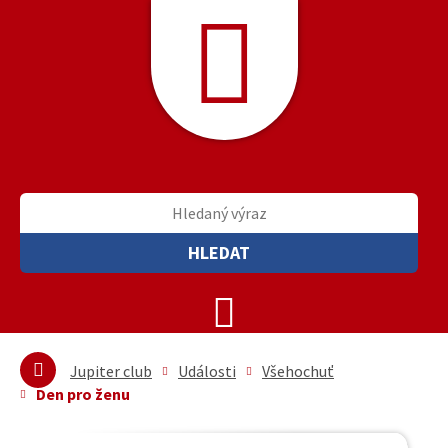
HLEDAT
Jupiter club
Události
Všehochuť
Den pro ženu