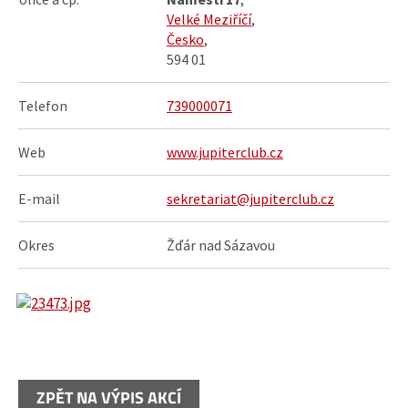
Velké Meziříčí
,
Česko
,
594 01
Telefon
739000071
Web
www.jupiterclub.cz
E-mail
sekretariat@jupiterclub.cz
Okres
Žďár nad Sázavou
ZPĚT NA VÝPIS AKCÍ