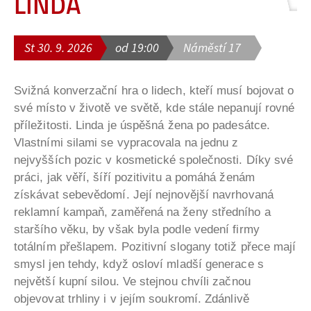
LINDA
St 30. 9. 2026
od 19:00
Náměstí 17
Svižná konverzační hra o lidech, kteří musí bojovat o
své místo v životě ve světě, kde stále nepanují rovné
příležitosti. Linda je úspěšná žena po padesátce.
Vlastními silami se vypracovala na jednu z
nejvyšších pozic v kosmetické společnosti. Díky své
práci, jak věří, šíří pozitivitu a pomáhá ženám
získávat sebevědomí. Její nejnovější navrhovaná
reklamní kampaň, zaměřená na ženy středního a
staršího věku, by však byla podle vedení firmy
totálním přešlapem. Pozitivní slogany totiž přece mají
smysl jen tehdy, když osloví mladší generace s
největší kupní silou. Ve stejnou chvíli začnou
objevovat trhliny i v jejím soukromí. Zdánlivě