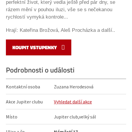
perfektní život, který vedla ještě před pár dny, se
rázem mění v pouhou iluzi, vše se s nečekanou
rychlostí vymyká kontrole...
Hrají: Kateřina Brožová, Aleš Procházka a další..
KOUPIT VSTUPENKY
Podrobnosti o události
Kontaktní osoba
Zuzana Herodesová
Akce Jupiter clubu
Vyhledat další akce
Místo
Jupiter club,velký sál
Ulice a čp.
Náměstí 17
,