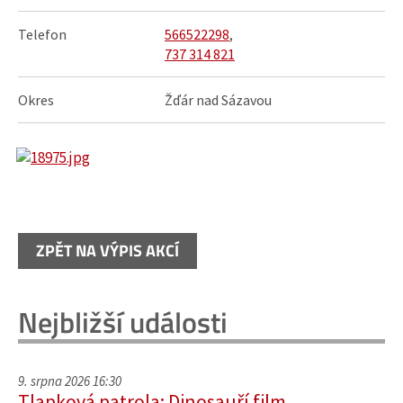
Telefon
566522298
,
737 314 821
Okres
Žďár nad Sázavou
ZPĚT NA VÝPIS AKCÍ
Nejbližší události
9. srpna 2026 16:30
Tlapková patrola: Dinosauří film