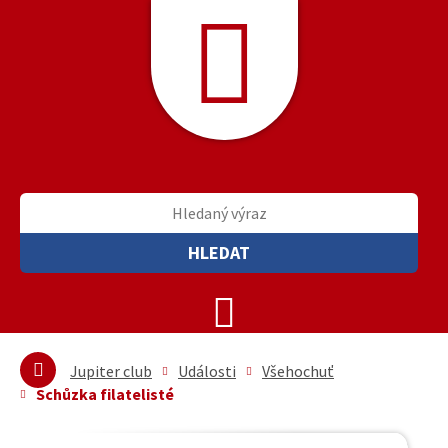
HLEDAT
Jupiter club
Události
Všehochuť
Schůzka filatelisté