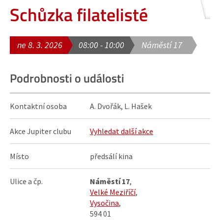
Schůzka filatelisté
ne 8. 3. 2026
08:00 - 10:00
Náměstí 17
Podrobnosti o události
Kontaktní osoba
A. Dvořák, L. Hašek
Akce Jupiter clubu
Vyhledat další akce
Místo
předsálí kina
Ulice a čp.
Náměstí 17
,
Velké Meziříčí
,
Vysočina
,
594 01