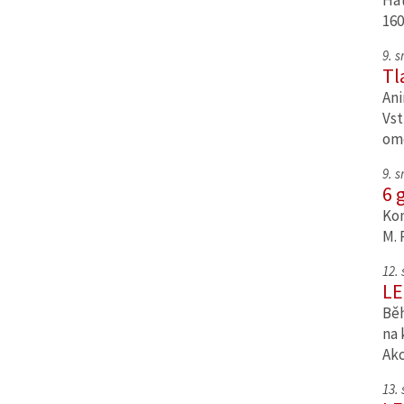
Hat
160
9. 
Tl
Ani
Vst
om
9. 
6 
Kom
M. 
12.
LE
Běh
na 
Ak
13.