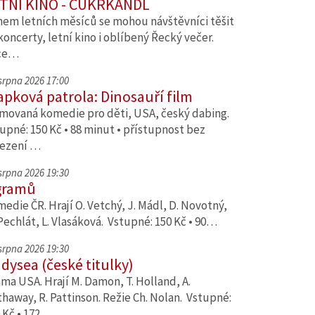
TNÍ KINO - CUKRKANDL
em letních měsíců se mohou návštěvníci těšit
koncerty, letní kino i oblíbený Řecký večer.
ce…
 srpna 2026 17:00
apková patrola: Dinosauří film
movaná komedie pro děti, USA, český dabing.
upné: 150 Kč • 88 minut • přístupnost bez
ezení …
 srpna 2026 19:30
gramů
edie ČR. Hrají O. Vetchý, J. Mádl, D. Novotný,
Pechlát, L. Vlasáková. Vstupné: 150 Kč • 90…
 srpna 2026 19:30
dysea (české titulky)
ma USA. Hrají M. Damon, T. Holland, A.
haway, R. Pattinson. Režie Ch. Nolan. Vstupné:
 Kč • 172…