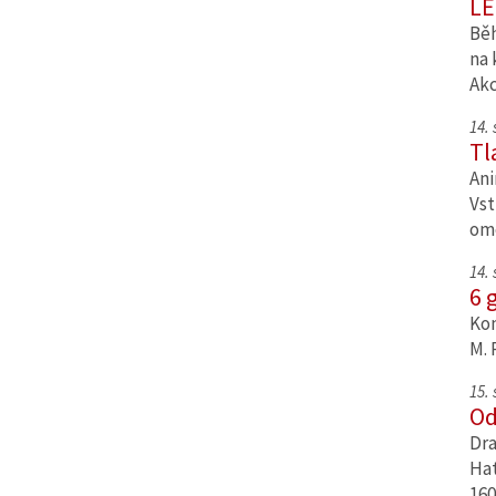
LE
Běh
na 
Ak
14.
Tl
Ani
Vst
om
14.
6 
Kom
M. 
15.
Od
Dra
Hat
160