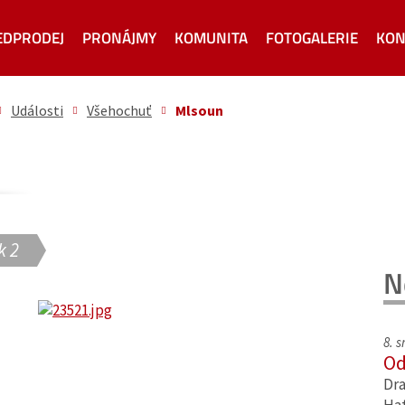
EDPRODEJ
PRONÁJMY
KOMUNITA
FOTOGALERIE
KON
Události
Všehochuť
Mlsoun
k 2
N
8. 
Od
Dra