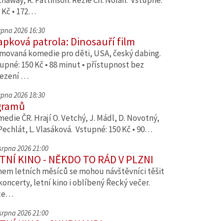
haway, R. Pattinson. Režie Ch. Nolan. Vstupné:
 Kč • 172…
srpna 2026 16:30
apková patrola: Dinosauří film
movaná komedie pro děti, USA, český dabing.
upné: 150 Kč • 88 minut • přístupnost bez
ezení …
srpna 2026 18:30
gramů
edie ČR. Hrají O. Vetchý, J. Mádl, D. Novotný,
Pechlát, L. Vlasáková. Vstupné: 150 Kč • 90…
 srpna 2026 21:00
TNÍ KINO - NĚKDO TO RÁD V PLZNI
em letních měsíců se mohou návštěvníci těšit
koncerty, letní kino i oblíbený Řecký večer.
ce…
 srpna 2026 21:00