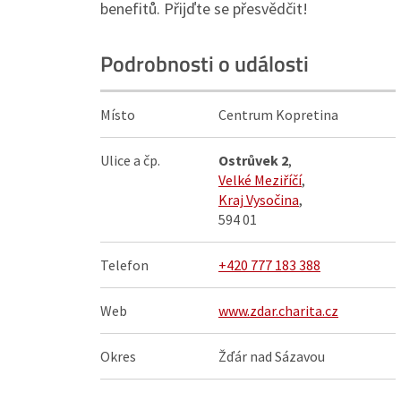
benefitů. Přijďte se přesvědčit!
Podrobnosti o události
Místo
Centrum Kopretina
Ulice a čp.
Ostrůvek 2
,
Velké Meziříčí
,
Kraj Vysočina
,
594 01
Telefon
+420 777 183 388
Web
www.zdar.charita.cz
Okres
Žďár nad Sázavou