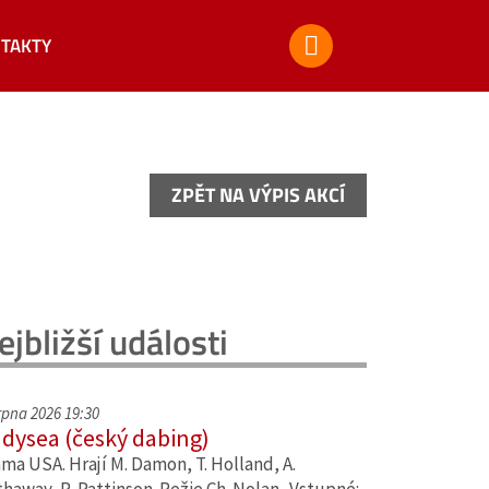
TAKTY
ZPĚT NA VÝPIS AKCÍ
ZPĚT NA VÝPIS AKCÍ
ejbližší události
srpna 2026 19:30
dysea (český dabing)
ma USA. Hrají M. Damon, T. Holland, A.