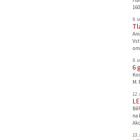
Hat
160
9. 
Tl
Ani
Vst
om
9. 
6 
Kom
M. 
12.
LE
Běh
na 
Ak
13.