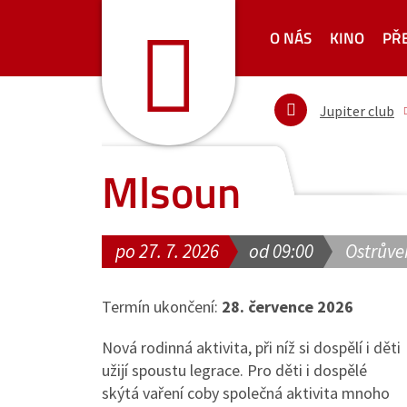
O NÁS
KINO
PŘ
Jupiter club
Mlsoun
po 27. 7. 2026
od 09:00
Ostrůve
Termín ukončení:
28. července 2026
Nová rodinná aktivita, při níž si dospělí i děti
užijí spoustu legrace. Pro děti i dospělé
skýtá vaření coby společná aktivita mnoho