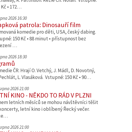
haway, R. Pattinson. Režie Ch. Nolan. Vstupné:
 Kč • 172…
srpna 2026 16:30
apková patrola: Dinosauří film
movaná komedie pro děti, USA, český dabing.
upné: 150 Kč • 88 minut • přístupnost bez
ezení …
srpna 2026 18:30
gramů
edie ČR. Hrají O. Vetchý, J. Mádl, D. Novotný,
Pechlát, L. Vlasáková. Vstupné: 150 Kč • 90…
 srpna 2026 21:00
TNÍ KINO - NĚKDO TO RÁD V PLZNI
em letních měsíců se mohou návštěvníci těšit
koncerty, letní kino i oblíbený Řecký večer.
ce…
 srpna 2026 21:00