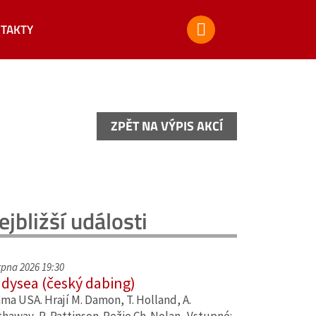
TAKTY
ZPĚT NA VÝPIS AKCÍ
ZPĚT NA VÝPIS AKCÍ
ejbližší události
srpna 2026 19:30
dysea (český dabing)
ma USA. Hrají M. Damon, T. Holland, A.