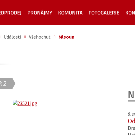
EDPRODEJ
PRONÁJMY
KOMUNITA
FOTOGALERIE
KON
Události
Všehochuť
Mlsoun
k 2
N
8. 
Od
Dra