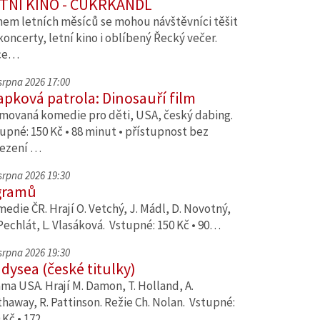
TNÍ KINO - CUKRKANDL
em letních měsíců se mohou návštěvníci těšit
koncerty, letní kino i oblíbený Řecký večer.
ce…
 srpna 2026 17:00
apková patrola: Dinosauří film
movaná komedie pro děti, USA, český dabing.
upné: 150 Kč • 88 minut • přístupnost bez
ezení …
 srpna 2026 19:30
gramů
edie ČR. Hrají O. Vetchý, J. Mádl, D. Novotný,
Pechlát, L. Vlasáková. Vstupné: 150 Kč • 90…
 srpna 2026 19:30
dysea (české titulky)
ma USA. Hrají M. Damon, T. Holland, A.
haway, R. Pattinson. Režie Ch. Nolan. Vstupné:
 Kč • 172…