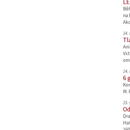
LE
Běh
na 
Ak
14.
Tl
Ani
Vst
om
14.
6 
Kom
M. 
15.
Od
Dra
Hat
160