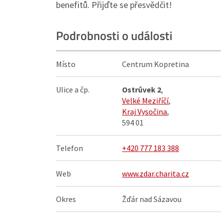
benefitů. Přijďte se přesvědčit!
Podrobnosti o události
Místo
Centrum Kopretina
Ulice a čp.
Ostrůvek 2
,
Velké Meziříčí
,
Kraj Vysočina
,
594 01
Telefon
+420 777 183 388
Web
www.zdar.charita.cz
Okres
Žďár nad Sázavou