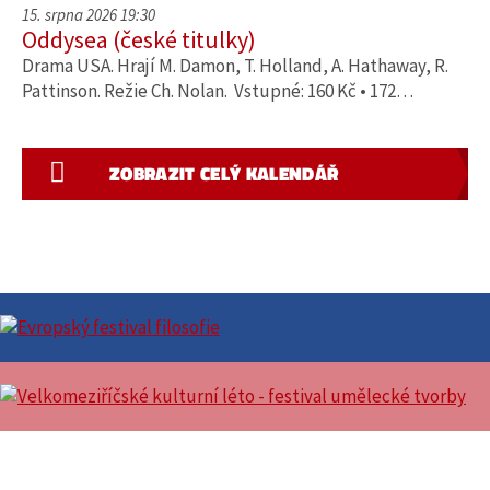
15. srpna 2026 19:30
Oddysea (české titulky)
Drama USA. Hrají M. Damon, T. Holland, A. Hathaway, R.
Pattinson. Režie Ch. Nolan. Vstupné: 160 Kč • 172…
ZOBRAZIT CELÝ KALENDÁŘ