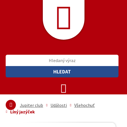
HLEDAT
Jupiter club
Události
Všehochuť
Líný jazýček