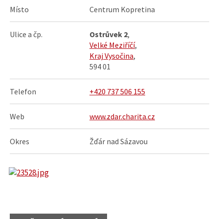
Místo
Centrum Kopretina
Ulice a čp.
Ostrůvek 2
,
Velké Meziříčí
,
Kraj Vysočina
,
594 01
Telefon
+420 737 506 155
Web
www.zdar.charita.cz
Okres
Žďár nad Sázavou