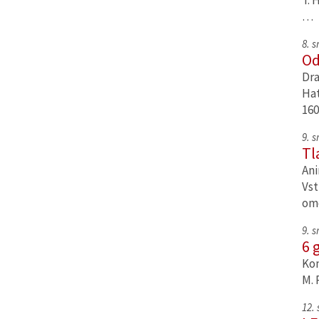
T. 
…
8. 
Od
Dra
Hat
160
9. 
Tl
Ani
Vst
om
9. 
6 
Kom
M. 
12.