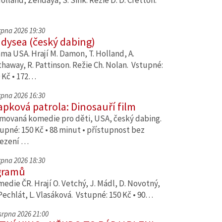
Holland, Zendaya, S. Sink. Režie D. D. Cretton.
srpna 2026 19:30
dysea (český dabing)
ma USA. Hrají M. Damon, T. Holland, A.
haway, R. Pattinson. Režie Ch. Nolan. Vstupné:
 Kč • 172…
srpna 2026 16:30
apková patrola: Dinosauří film
movaná komedie pro děti, USA, český dabing.
upné: 150 Kč • 88 minut • přístupnost bez
ezení …
srpna 2026 18:30
gramů
edie ČR. Hrají O. Vetchý, J. Mádl, D. Novotný,
Pechlát, L. Vlasáková. Vstupné: 150 Kč • 90…
 srpna 2026 21:00