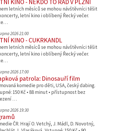
TNÍ KINO - NĚKDO TO RÁD V PLZNI
em letních měsíců se mohou návštěvníci těšit
koncerty, letní kino i oblíbený Řecký večer.
ce…
 srpna 2026 21:00
TNÍ KINO - CUKRKANDL
em letních měsíců se mohou návštěvníci těšit
koncerty, letní kino i oblíbený Řecký večer.
ce…
 srpna 2026 17:00
apková patrola: Dinosauří film
movaná komedie pro děti, USA, český dabing.
upné: 150 Kč • 88 minut • přístupnost bez
ezení …
 srpna 2026 19:30
gramů
edie ČR. Hrají O. Vetchý, J. Mádl, D. Novotný,
Pechlát, L. Vlasáková. Vstupné: 150 Kč • 90…