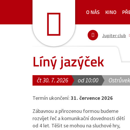
O NÁS
KINO
PŘ
Jupiter club
Líný jazýček
čt 30. 7. 2026
od 10:00
Ostrůvek
Termín ukončení:
31. července 2026
Zábavnou a přirozenou formou budeme
rozvíjet řeč a komunikační dovednosti dětí
od 4 let. Těšit se mohou na sluchové hry,