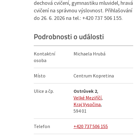
dechová cvičení, gymnastiku mluvidel, hravá
cvičení na správnou výslovnost. Přihlašování
do 26. 6. 2026 na tel.: +420 737 506 155.
Podrobnosti o události
Kontaktní
Michaela Hrubá
osoba
Místo
Centrum Kopretina
Ulice a čp.
Ostrůvek 2
,
Velké Meziříčí
,
Kraj Vysočina
,
594 01
Telefon
+420 737 506 155