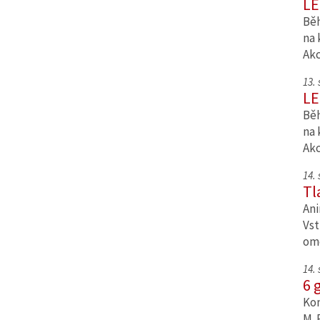
LE
Běh
na 
Ak
13.
LE
Běh
na 
Ak
14.
Tl
Ani
Vst
om
14.
6 
Kom
M. 