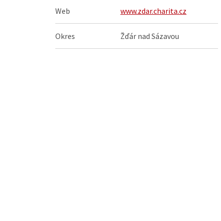
Web
www.zdar.charita.cz
Okres
Žďár nad Sázavou