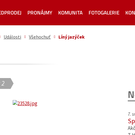
EDPRODEJ
PRONÁJMY
KOMUNITA
FOTOGALERIE
KON
Události
Všehochuť
Líný jazýček
 2
N
7. 
Sp
Akč