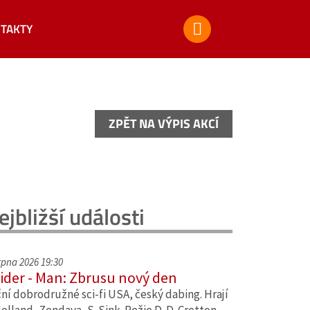
TAKTY
ZPĚT NA VÝPIS AKCÍ
ZPĚT NA VÝPIS AKCÍ
ejbližší události
srpna 2026 19:30
ider - Man: Zbrusu nový den
ní dobrodružné sci-fi USA, český dabing. Hrají