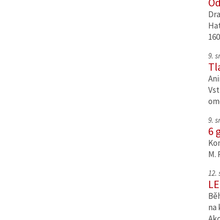
Od
Dra
Hat
160
9. 
Tl
Ani
Vst
om
9. 
6 
Kom
M. 
12.
LE
Běh
na 
Ak