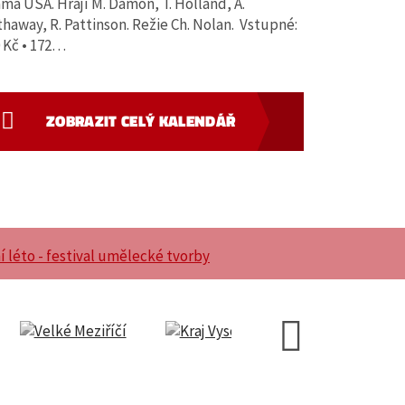
ma USA. Hrají M. Damon, T. Holland, A.
haway, R. Pattinson. Režie Ch. Nolan. Vstupné:
 Kč • 172…
ZOBRAZIT CELÝ KALENDÁŘ