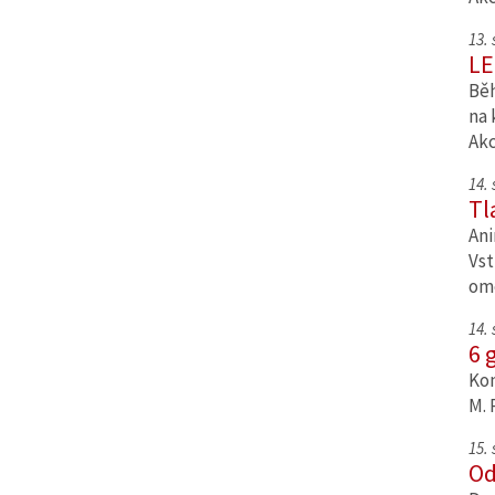
13.
LE
Běh
na 
Ak
14.
Tl
Ani
Vst
om
14.
6 
Kom
M. 
15.
Od