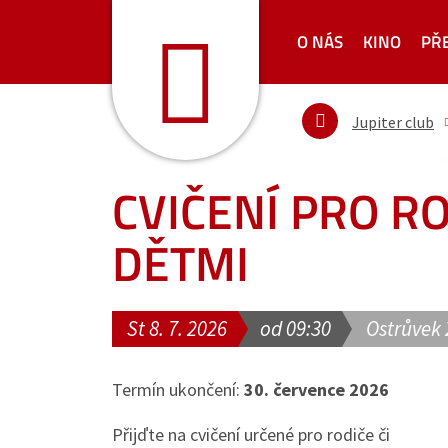
O NÁS
KINO
PŘ
Jupiter club
CVIČENÍ PRO RO
DĚTMI
St 8. 7. 2026
od 09:30
Ostrůvek 
Termín ukončení:
30. července 2026
Přijďte na cvičení určené pro rodiče či