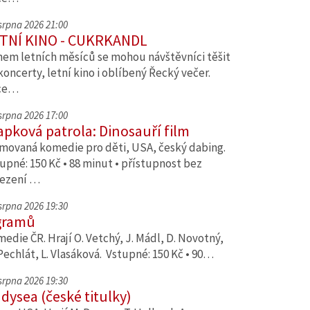
 srpna 2026 21:00
TNÍ KINO - CUKRKANDL
em letních měsíců se mohou návštěvníci těšit
koncerty, letní kino i oblíbený Řecký večer.
ce…
 srpna 2026 17:00
apková patrola: Dinosauří film
movaná komedie pro děti, USA, český dabing.
upné: 150 Kč • 88 minut • přístupnost bez
ezení …
 srpna 2026 19:30
gramů
edie ČR. Hrají O. Vetchý, J. Mádl, D. Novotný,
Pechlát, L. Vlasáková. Vstupné: 150 Kč • 90…
 srpna 2026 19:30
dysea (české titulky)