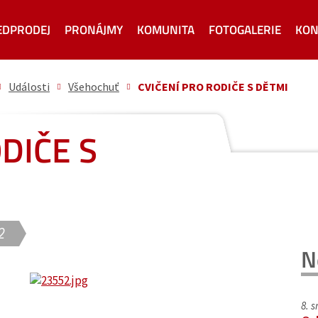
EDPRODEJ
PRONÁJMY
KOMUNITA
FOTOGALERIE
KON
Události
Všehochuť
CVIČENÍ PRO RODIČE S DĚTMI
DIČE S
2
N
8. 