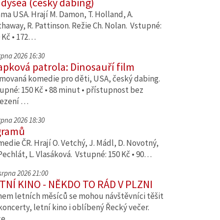
dysea (český dabing)
ma USA. Hrají M. Damon, T. Holland, A.
haway, R. Pattinson. Režie Ch. Nolan. Vstupné:
 Kč • 172…
srpna 2026 16:30
apková patrola: Dinosauří film
movaná komedie pro děti, USA, český dabing.
upné: 150 Kč • 88 minut • přístupnost bez
ezení …
srpna 2026 18:30
gramů
edie ČR. Hrají O. Vetchý, J. Mádl, D. Novotný,
Pechlát, L. Vlasáková. Vstupné: 150 Kč • 90…
 srpna 2026 21:00
TNÍ KINO - NĚKDO TO RÁD V PLZNI
em letních měsíců se mohou návštěvníci těšit
koncerty, letní kino i oblíbený Řecký večer.
ce…