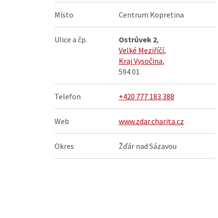
Místo
Centrum Kopretina
Ulice a čp.
Ostrůvek 2
,
Velké Meziříčí
,
Kraj Vysočina
,
594 01
Telefon
+420 777 183 388
Web
www.zdar.charita.cz
Okres
Žďár nad Sázavou