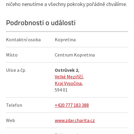
ničeho nenutíme a všechny pokroky pořádně chválíme.
Podrobnosti o události
Kontaktní osoba
Kopretina
Místo
Centrum Kopretina
Ulice a čp.
Ostrůvek 2
,
Velké Meziříčí
,
Kraj Vysočina
,
594 01
Telefon
+420 777 183 388
Web
www.zdar.charita.cz