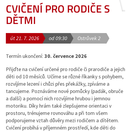
CVIČENÍ PRO RODIČE S
DĚTMI
út 21. 7. 2026
od 09:30
Ostrůvek 2
Termín ukončení:
30. července 2026
Přijďte na cvičení určené pro rodiče či prarodiče a jejich
děti od 10 měsíců. Učíme se různé říkanky s pohybem,
rozvíjíme lezení i chůzi přes překážky, zpíváme a
tancujeme. Poznáváme nové pomůcky (padák, obruče
a další) a pomocí nich rozvíjíme hrubou i jemnou
motoriku. Díky hrám také zlepšujeme orientaci v
prostoru, trénujeme rovnováhu a při tom všem
podporujeme vztah důvěry mezi rodičem a dítětem.
Cvičení probíhá v příjemném prostředí, kde děti do