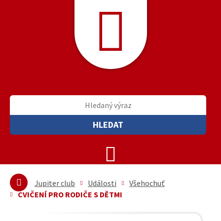
HLEDAT
Jupiter club
Události
Všehochuť
CVIČENÍ PRO RODIČE S DĚTMI