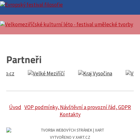
Partneři
Úvod
VOP podmínky, Návštěvní a provozní řád, GDPR
Kontakty
VYTVOŘENO V XART.CZ