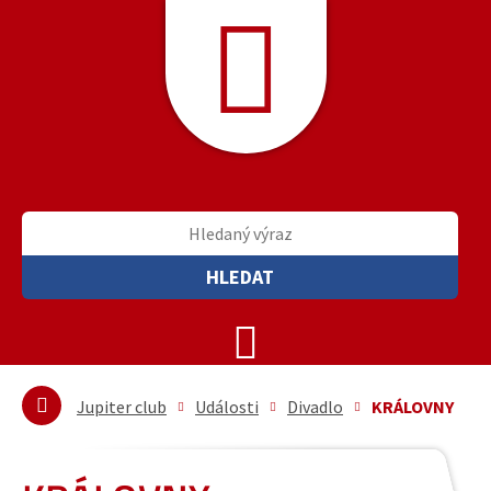
HLEDAT
Jupiter club
Události
Divadlo
KRÁLOVNY