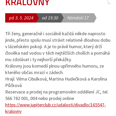
KRÁLOVNY
pá 3. 5. 2024
od 19:30
Náměstí 17
Tři ženy, generačně i sociálně každá někde naprosto
jinde, přesto spolu musí strávit relativně dlouhou dobu
v lázeňském pokoji. A je to právě humor, který drží
člověka nad vodou v těch nejtěžších chvílích a pomáhá
mu zdolávat i ty nejhorší překážky.
Královny jsou komedií plnou upřímného humoru, ze
kterého občas mrazí v zádech.
Hrají: Vilma Cibulková, Martina Hudečková a Karolína
Půčková
Rezervace a prodej na programovém oddělení JC, tel.
566 782 001, 004 nebo prodej online
https://www.jupiterclub.cz/udalosti/divadlo/165547-
kralovny