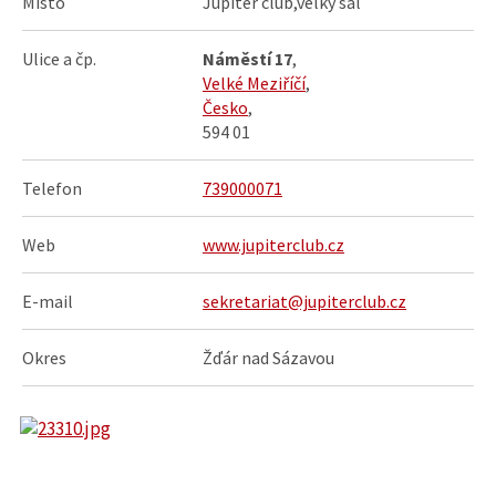
Místo
Jupiter club,velký sál
Ulice a čp.
Náměstí 17
,
Velké Meziříčí
,
Česko
,
594 01
Telefon
739000071
Web
www.jupiterclub.cz
E-mail
sekretariat@jupiterclub.cz
Okres
Žďár nad Sázavou