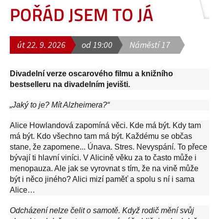
POŘÁD JSEM TO JÁ
út 22. 9. 2026
od 19:00
Náměstí 17
Divadelní verze oscarového filmu a knižního
bestselleru na divadelním jevišti.
„Jaký to je? Mít Alzheimera?“
Alice Howlandová zapomíná věci. Kde má být. Kdy tam
má být. Kdo všechno tam má být. Každému se občas
stane, že zapomene... Únava. Stres. Nevyspání. To přece
bývají ti hlavní viníci. V Alicině věku za to často může i
menopauza. Ale jak se vyrovnat s tím, že na vině může
být i něco jiného? Alici mizí paměť a spolu s ní i sama
Alice…
Odcházení nelze čelit o samotě. Když rodič mění svůj