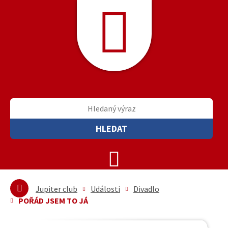
HLEDAT
Jupiter club
Události
Divadlo
POŘÁD JSEM TO JÁ