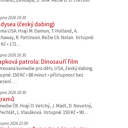
Holland, Zendaya, S. Sink. Režie D. D. Cretton.
srpna 2026 19:30
dysea (český dabing)
ma USA. Hrají M. Damon, T. Holland, A.
haway, R. Pattinson. Režie Ch. Nolan. Vstupné:
 Kč • 172…
srpna 2026 16:30
apková patrola: Dinosauří film
movaná komedie pro děti, USA, český dabing.
upné: 150 Kč • 88 minut • přístupnost bez
ezení …
srpna 2026 18:30
gramů
edie ČR. Hrají O. Vetchý, J. Mádl, D. Novotný,
Pechlát, L. Vlasáková. Vstupné: 150 Kč • 90…
 srpna 2026 21:00