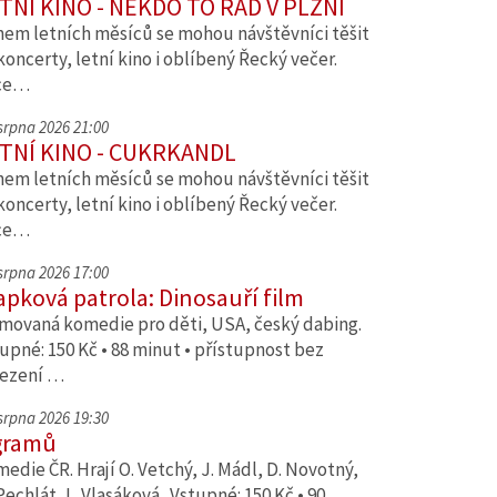
TNÍ KINO - NĚKDO TO RÁD V PLZNI
em letních měsíců se mohou návštěvníci těšit
koncerty, letní kino i oblíbený Řecký večer.
ce…
 srpna 2026 21:00
TNÍ KINO - CUKRKANDL
em letních měsíců se mohou návštěvníci těšit
koncerty, letní kino i oblíbený Řecký večer.
ce…
 srpna 2026 17:00
apková patrola: Dinosauří film
movaná komedie pro děti, USA, český dabing.
upné: 150 Kč • 88 minut • přístupnost bez
ezení …
 srpna 2026 19:30
gramů
edie ČR. Hrají O. Vetchý, J. Mádl, D. Novotný,
Pechlát, L. Vlasáková. Vstupné: 150 Kč • 90…