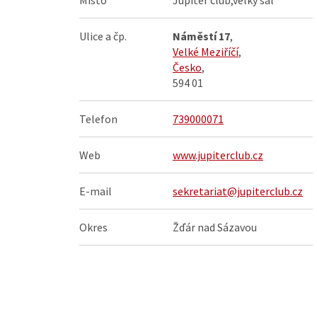
Místo
Jupiter club,velký sál
Ulice a čp.
Náměstí 17
,
Velké Meziříčí
,
Česko
,
594 01
Telefon
739000071
Web
www.jupiterclub.cz
E-mail
sekretariat@jupiterclub.cz
Okres
Žďár nad Sázavou