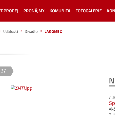
EDPRODEJ
PRONÁJMY
KOMUNITA
FOTOGALERIE
KON
Události
Divadlo
LAKOMEC
 17
N
7. 
Sp
Akč