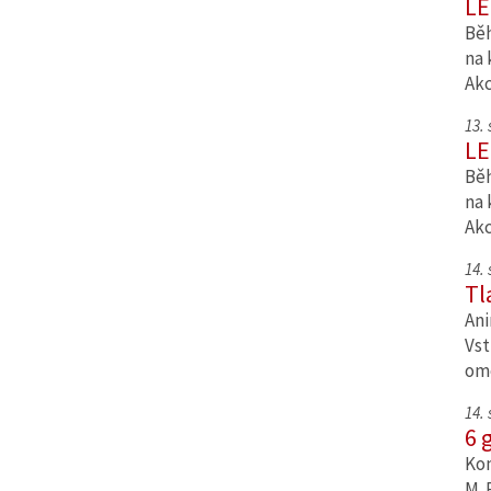
LE
Běh
na 
Ak
13.
LE
Běh
na 
Ak
14.
Tl
Ani
Vst
om
14.
6 
Kom
M. 