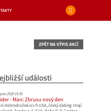
TAKTY
ZPĚT NA VÝPIS AKCÍ
ZPĚT NA VÝPIS AKCÍ
ejbližší události
srpna 2026 19:30
ider - Man: Zbrusu nový den
ní dobrodružné sci-fi USA, český dabing. Hrají