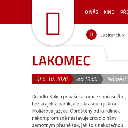
O NÁS
KINO
PŘ
Jupiter club
LAKOMEC
út 6. 10. 2026
od 19:00
Náměstí
Divadlo Kalich přináší Lakomce současného,
bez krajek a paruk, ale s krásou a jiskrou
Moliérova jazyka. Oproštěný od kurdlinek
nekompromisně nastavuje zrcadlo nám
samotným přesně tak, jak to s nekutečnou