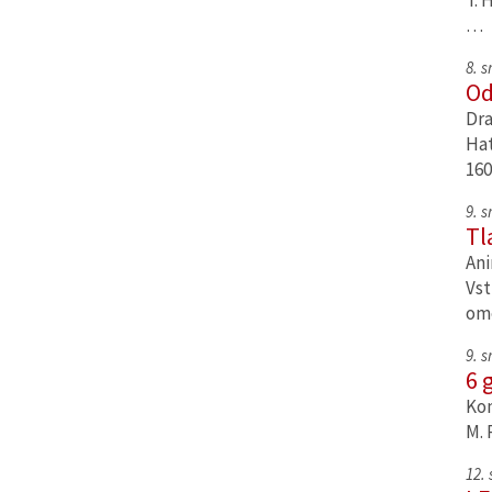
T. 
…
8. 
Od
Dra
Hat
160
9. 
Tl
Ani
Vst
om
9. 
6 
Kom
M. 
12.