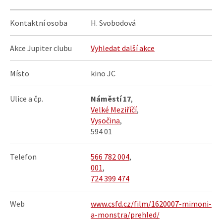
Kontaktní osoba
H. Svobodová
Akce Jupiter clubu
Vyhledat další akce
Místo
kino JC
Ulice a čp.
Náměstí 17
,
Velké Meziříčí
,
Vysočina
,
594 01
Telefon
566 782 004
,
001
,
724 399 474
Web
www.csfd.cz/film/1620007-mimoni-
a-monstra/prehled/