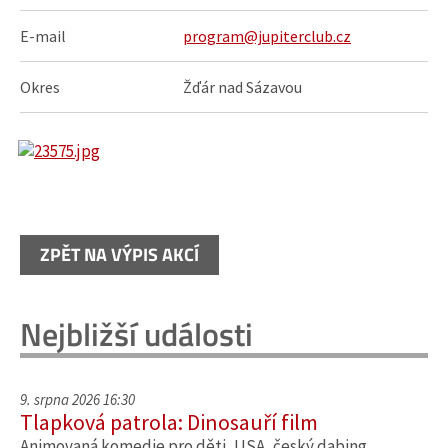
E-mail
program@jupiterclub.cz
Okres
Žďár nad Sázavou
ZPĚT NA VÝPIS AKCÍ
Nejbližší události
9. srpna 2026 16:30
Tlapková patrola: Dinosauří film
Animovaná komedie pro děti, USA, český dabing.