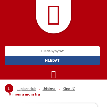
HLEDAT
Jupiter club
Události
Kino JC
Mimoni a monstra