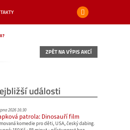
TAKTY
I?
ZPĚT NA VÝPIS AKCÍ
ZPĚT NA VÝPIS AKCÍ
ejbližší události
srpna 2026 16:30
apková patrola: Dinosauří film
movaná komedie pro děti, USA, český dabing.