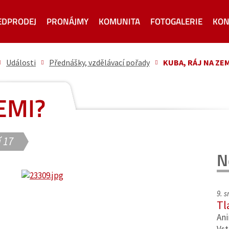
EDPRODEJ
PRONÁJMY
KOMUNITA
FOTOGALERIE
KON
Události
Přednášky, vzdělávací pořady
KUBA, RÁJ NA ZEM
EMI?
 17
N
9. 
Tl
Ani