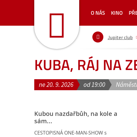
O NÁS
KINO
PŘ
Jupiter club
KUBA, RÁJ NA Z
ne 20. 9. 2026
od 19:00
Náměstí
Kubou nazdařbůh, na kole a
sám...
CESTOPISNÁ ONE-MAN-SHOW s