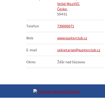
Velké Meziříčí
,
Česko
,
594 01
Telefon
739000071
Web
www.jupiterclub.cz
E-mail
sekretariat@jupiterclub.cz
Okres
Žďár nad Sázavou