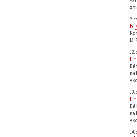
Vst
om
9. 
6 
Kom
M. 
12.
LE
Běh
na 
Ak
13.
LE
Běh
na 
Ak
14.