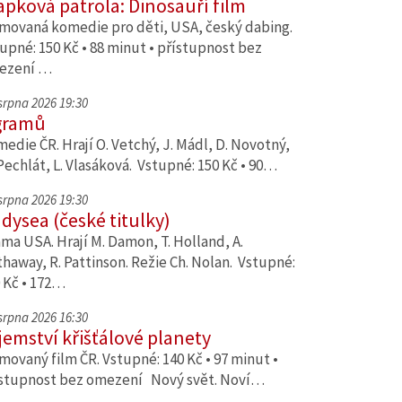
apková patrola: Dinosauří film
movaná komedie pro děti, USA, český dabing.
upné: 150 Kč • 88 minut • přístupnost bez
ezení …
 srpna 2026 19:30
gramů
edie ČR. Hrají O. Vetchý, J. Mádl, D. Novotný,
Pechlát, L. Vlasáková. Vstupné: 150 Kč • 90…
 srpna 2026 19:30
dysea (české titulky)
ma USA. Hrají M. Damon, T. Holland, A.
haway, R. Pattinson. Režie Ch. Nolan. Vstupné:
 Kč • 172…
 srpna 2026 16:30
jemství křišťálové planety
movaný film ČR. Vstupné: 140 Kč • 97 minut •
stupnost bez omezení Nový svět. Noví…