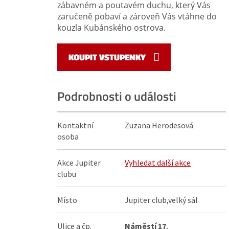
zábavném a poutavém duchu, který Vás
zaručeně pobaví a zároveň Vás vtáhne do
kouzla Kubánského ostrova.
KOUPIT VSTUPENKY
Podrobnosti o události
Kontaktní
Zuzana Herodesová
osoba
Akce Jupiter
Vyhledat další akce
clubu
Místo
Jupiter club,velký sál
Ulice a čp.
Náměstí 17
,