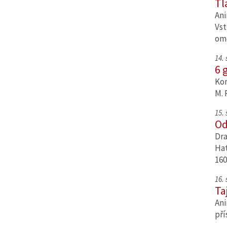
Tl
Ani
Vst
om
14.
6 
Kom
M. 
15.
Od
Dra
Hat
160
16.
Ta
Ani
pří