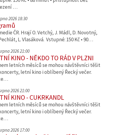
upné: 150 Kč • 88 minut • přístupnost bez
ezení …
srpna 2026 18:30
gramů
edie ČR. Hrají O. Vetchý, J. Mádl, D. Novotný,
Pechlát, L. Vlasáková. Vstupné: 150 Kč • 90…
 srpna 2026 21:00
TNÍ KINO - NĚKDO TO RÁD V PLZNI
em letních měsíců se mohou návštěvníci těšit
koncerty, letní kino i oblíbený Řecký večer.
ce…
 srpna 2026 21:00
TNÍ KINO - CUKRKANDL
em letních měsíců se mohou návštěvníci těšit
koncerty, letní kino i oblíbený Řecký večer.
ce…
 srpna 2026 17:00