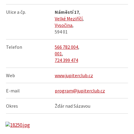
Ulice a čp.
Náměstí 17
,
Velké Meziříčí
,
Vysočina
,
594 01
Telefon
566 782 004
,
001
,
724 399 474
Web
www.jupiterclub.cz
E-mail
program@jupiterclub.cz
Okres
Žďár nad Sázavou