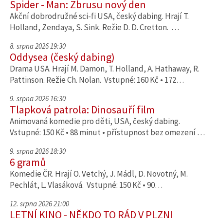
Spider - Man: Zbrusu nový den
Akční dobrodružné sci-fi USA, český dabing. Hrají T.
Holland, Zendaya, S. Sink. Režie D. D. Cretton. …
8. srpna 2026 19:30
Oddysea (český dabing)
Drama USA. Hrají M. Damon, T. Holland, A. Hathaway, R.
Pattinson. Režie Ch. Nolan. Vstupné: 160 Kč • 172…
9. srpna 2026 16:30
Tlapková patrola: Dinosauří film
Animovaná komedie pro děti, USA, český dabing.
Vstupné: 150 Kč • 88 minut • přístupnost bez omezení …
9. srpna 2026 18:30
6 gramů
Komedie ČR. Hrají O. Vetchý, J. Mádl, D. Novotný, M.
Pechlát, L. Vlasáková. Vstupné: 150 Kč • 90…
12. srpna 2026 21:00
LETNÍ KINO - NĚKDO TO RÁD V PLZNI