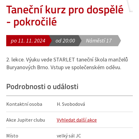
Taneční kurz pro dospělé
- pokročilé
po 11. 11. 2024
od 20:00
Náměstí 17
2. lekce. Výuku vede STARLET taneční škola manželů
Buryanových Brno. Vstup ve společenském oděvu.
Podrobnosti o události
Kontaktní osoba
H. Svobodová
Akce Jupiter clubu
Vyhledat další akce
Místo
velký sál JC