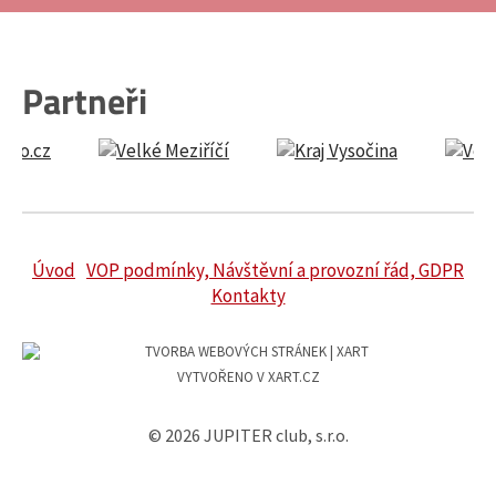
Partneři
Úvod
VOP podmínky, Návštěvní a provozní řád, GDPR
Kontakty
VYTVOŘENO V XART.CZ
© 2026 JUPITER club, s.r.o.