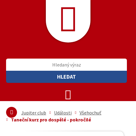
HLEDAT
Jupiter club
Události
Všehochuť
Taneční kurz pro dospělé - pokročilé