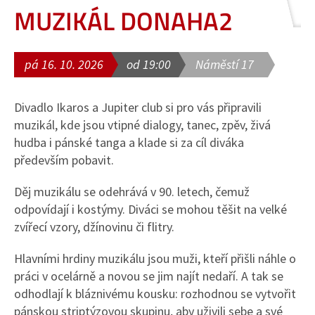
MUZIKÁL DONAHA2
pá 16. 10. 2026
od 19:00
Náměstí 17
Divadlo Ikaros a Jupiter club si pro vás připravili
muzikál, kde jsou vtipné dialogy, tanec, zpěv, živá
hudba i pánské tanga a klade si za cíl diváka
především pobavit.
Děj muzikálu se odehrává v 90. letech, čemuž
odpovídají i kostýmy. Diváci se mohou těšit na velké
zvířecí vzory, džínovinu či flitry.
Hlavními hrdiny muzikálu jsou muži, kteří přišli náhle o
práci v ocelárně a novou se jim najít nedaří. A tak se
odhodlají k bláznivému kousku: rozhodnou se vytvořit
pánskou striptýzovou skupinu, aby uživili sebe a své