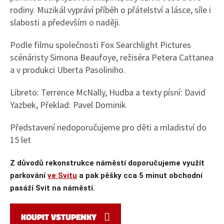
rodiny. Muzikál vypráví příběh o přátelství a lásce, síle i
slabosti a především o naději.
Podle filmu společnosti Fox Searchlight Pictures
scénáristy Simona Beaufoye, režiséra Petera Cattanea
a v produkci Uberta Pasoliniho.
Libreto: Terrence McNally, Hudba a texty písní: David
Yazbek, Překlad: Pavel Dominik
Představení nedoporučujeme pro děti a mladiství do
15 let
Z důvodů rekonstrukce náměstí doporučujeme využít
parkování
ve Svitu
a pak pěšky cca 5 minut obchodní
pasáží Svit na náměstí.
KOUPIT VSTUPENKY