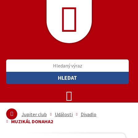
HLEDAT
Jupiter club
Události
Divadlo
MUZIKÁL DONAHA2