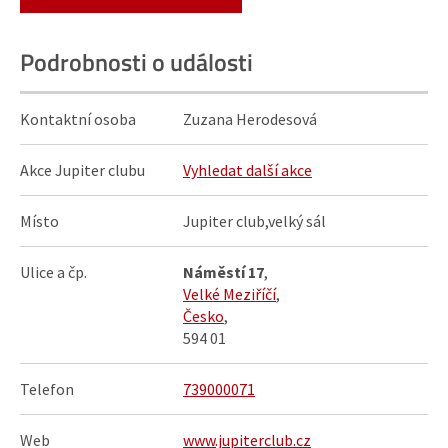
Podrobnosti o události
Kontaktní osoba
Zuzana Herodesová
Akce Jupiter clubu
Vyhledat další akce
Místo
Jupiter club,velký sál
Ulice a čp.
Náměstí 17
,
Velké Meziříčí
,
Česko
,
594 01
Telefon
739000071
Web
www.jupiterclub.cz