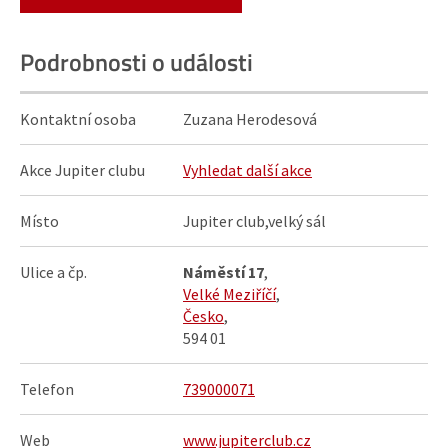
Podrobnosti o události
Kontaktní osoba
Zuzana Herodesová
Akce Jupiter clubu
Vyhledat další akce
Místo
Jupiter club,velký sál
Ulice a čp.
Náměstí 17
,
Velké Meziříčí
,
Česko
,
594 01
Telefon
739000071
Web
www.jupiterclub.cz