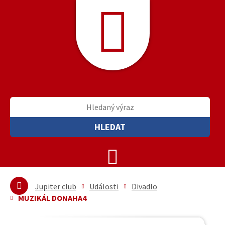
HLEDAT
Jupiter club
Události
Divadlo
MUZIKÁL DONAHA4