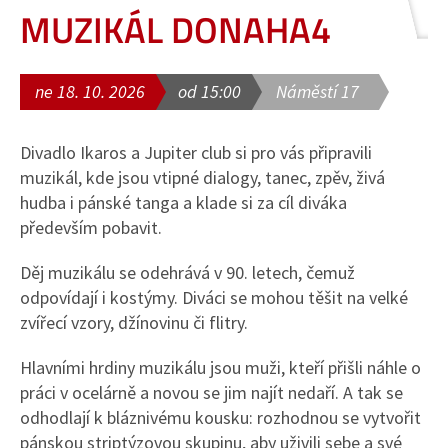
MUZIKÁL DONAHA4
ne 18. 10. 2026
od 15:00
Náměstí 17
Divadlo Ikaros a Jupiter club si pro vás připravili
muzikál, kde jsou vtipné dialogy, tanec, zpěv, živá
hudba i pánské tanga a klade si za cíl diváka
především pobavit.
Děj muzikálu se odehrává v 90. letech, čemuž
odpovídají i kostýmy. Diváci se mohou těšit na velké
zvířecí vzory, džínovinu či flitry.
Hlavními hrdiny muzikálu jsou muži, kteří přišli náhle o
práci v ocelárně a novou se jim najít nedaří. A tak se
odhodlají k bláznivému kousku: rozhodnou se vytvořit
pánskou striptýzovou skupinu, aby uživili sebe a své