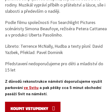
rodiny. Muzikál vypráví příběh o přátelství a lásce, síle i
slabosti a především o naději.
Podle filmu společnosti Fox Searchlight Pictures
scénáristy Simona Beaufoye, režiséra Petera Cattanea
a v produkci Uberta Pasoliniho.
Libreto: Terrence McNally, Hudba a texty písní: David
Yazbek, Překlad: Pavel Dominik
Představení nedoporučujeme pro děti a mladiství do
15 let
Z důvodů rekonstrukce náměstí doporučujeme využít
parkování
ve Svitu
a pak pěšky cca 5 minut obchodní
pasáží Svit na náměstí.
KOUPIT VSTUPENKY